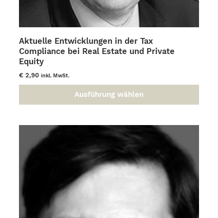
Aktuelle Entwicklungen in der Tax
Compliance bei Real Estate und Private
Equity
€
2,90
inkl. MwSt.
Ausführung wählen
Dieses
Produkt
weist
mehrere
Varianten
auf.
Die
Optionen
können
auf
der
Produktseite