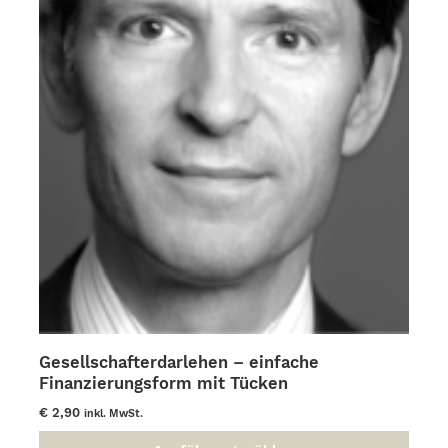
gewählt
werden
Gesellschafterdarlehen – einfache
Finanzierungsform mit Tücken
€
2,90
inkl. MwSt.