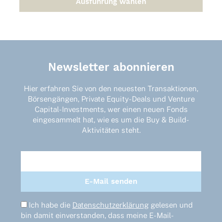
Ausführung wählen
Dieses
Produkt
weist
mehrere
Varianten
auf.
Newsletter abonnieren
Die
Optionen
Hier erfahren Sie von den neuesten Transaktionen,
können
Börsengängen, Private Equity-Deals und Venture
auf
Capital-Investments, wer einen neuen Fonds
der
eingesammelt hat, wie es um die Buy & Build-
Produktseite
Aktivitäten steht.
gewählt
werden
Ich habe die
Datenschutzerklärung
gelesen und
bin damit einverstanden, dass meine E-Mail-