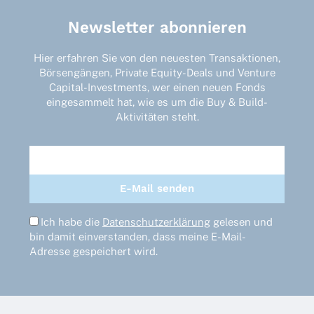
Varianten
auf.
Newsletter abonnieren
Die
Optionen
Hier erfahren Sie von den neuesten Transaktionen,
können
Börsengängen, Private Equity-Deals und Venture
auf
Capital-Investments, wer einen neuen Fonds
der
eingesammelt hat, wie es um die Buy & Build-
Produktseite
Aktivitäten steht.
gewählt
werden
Ich habe die
Datenschutzerklärung
gelesen und
bin damit einverstanden, dass meine E-Mail-
Adresse gespeichert wird.