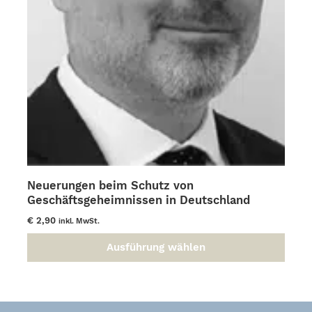
Neuerungen beim Schutz von
Geschäftsgeheimnissen in Deutschland
€
2,90
inkl. MwSt.
Ausführung wählen
Dieses
Produkt
weist
mehrere