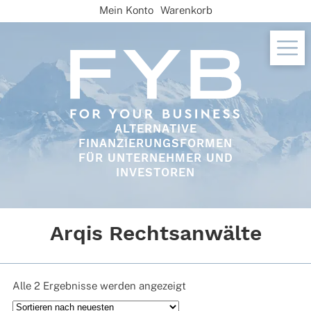
Skip
Mein Konto
Warenkorb
to
content
ALTERNATIVE
FINANZIERUNGSFORMEN
FÜR UNTERNEHMER UND
INVESTOREN
Arqis Rechtsanwälte
Nach
Alle 2 Ergebnisse werden angezeigt
neuesten