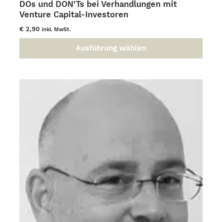
DOs und DON’Ts bei Verhandlungen mit
Venture Capital-Investoren
€
2,90
inkl. MwSt.
Ausführung wählen
Dieses
Produkt
weist
mehrere
Varianten
auf.
Die
Optionen
können
auf
der
Produktseite
gewählt
werden