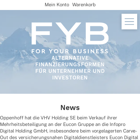
Skip
Mein Konto
Warenkorb
to
content
ALTERNATIVE
FINANZIERUNGSFORMEN
FÜR UNTERNEHMER UND
INVESTOREN
News
Oppen­hoff hat die VHV Holding SE beim Verkauf ihrer
Mehr­heits­be­tei­li­gung an der Eucon Gruppe an die Info­pro
Digi­tal Holding GmbH, insbe­son­dere beim vorge­la­ger­ten Carve-
Out des versi­che­rungs­na­hen Digi­tal­dienst­leis­ters Eucon Digi­tal