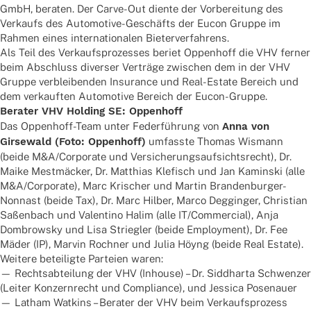
GmbH, bera­ten. Der Carve-Out diente der Vorbe­rei­tung des
Verkaufs des Auto­mo­tive-Geschäfts der Eucon Gruppe im
Rahmen eines inter­na­tio­na­len Bieterverfahrens.
Als Teil des Verkaufs­pro­zes­ses beriet Oppen­hoff die VHV ferner
beim Abschluss diver­ser Verträge zwischen dem in der VHV
Gruppe verblei­ben­den Insu­rance und Real-Estate Bereich und
dem verkauf­ten Auto­mo­tive Bereich der Eucon-Gruppe.
Bera­ter VHV Holding SE: Oppenhoff
Das Oppen­hoff-Team unter Feder­füh­rung von
Anna von
Girse­wald (Foto: Oppen­hoff)
umfasste Thomas Wismann
(beide M&A/Corporate und Versi­che­rungs­auf­sichts­recht), Dr.
Maike Mestmä­cker, Dr. Matthias Klefisch und Jan Kamin­ski (alle
M&A/Corporate), Marc Krischer und Martin Bran­den­bur­ger-
Nonnast (beide Tax), Dr. Marc Hilber, Marco Deggin­ger, Chris­tian
Saßen­bach und Valen­tino Halim (alle IT/Commercial), Anja
Dombrow­sky und Lisa Strieg­ler (beide Employ­ment), Dr. Fee
Mäder (IP), Marvin Roch­ner und Julia Höyng (beide Real Estate).
Weitere betei­ligte Parteien waren:
— Rechts­ab­tei­lung der VHV (Inhouse) – Dr. Siddha­rta Schwen­zer
(Leiter Konzern­recht und Compli­ance), und Jessica Posenauer
— Latham Watkins – Bera­ter der VHV beim Verkaufsprozess