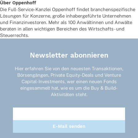
Über Oppen­hoff
Die Full-Service-Kanz­lei Oppen­hoff findet bran­chen­spe­zi­fi­sche
Lösun­gen für Konzerne, große inha­ber­ge­führte Unter­neh­men
und Finanz­in­ves­to­ren. Mehr als 100 Anwäl­tin­nen und Anwälte
bera­ten in allen wich­ti­gen Berei­chen des Wirt­schafts- und
Steuerrechts.
Newsletter abonnieren
Hier erfahren Sie von den neuesten Transaktionen,
Börsengängen, Private Equity-Deals und Venture
Capital-Investments, wer einen neuen Fonds
eingesammelt hat, wie es um die Buy & Build-
Aktivitäten steht.