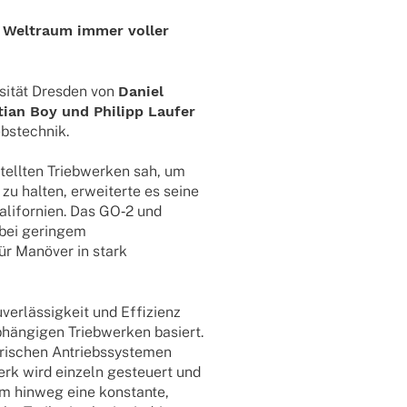
r Welt­raum immer voller
si­tät Dres­den von
Daniel
tian Boy und Phil­ipp Laufer
ebstechnik.
ell­ten Trieb­wer­ken sah, um
zu halten, erwei­terte es seine
Kali­for­nien. Das GO‑2 und
bei gerin­gem
ür Manö­ver in stark
r­läs­sig­keit und Effi­zi­enz
hän­gi­gen Trieb­wer­ken basiert.
ri­schen Antriebs­sys­te­men
erk wird einzeln gesteu­ert und
aum hinweg eine konstante,