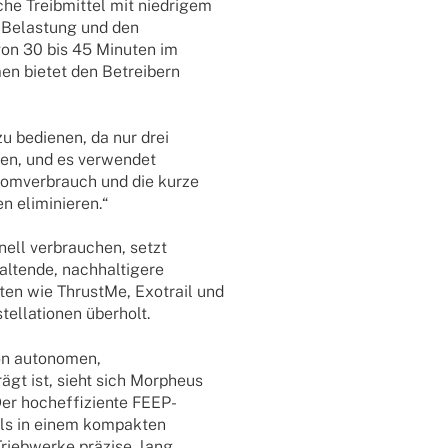
sche Treib­mit­tel mit nied­ri­gem
e Belas­tung und den
 von 30 bis 45 Minu­ten im
men bietet den Betrei­bern
u bedie­nen, da nur drei
­ten, und es verwen­det
n Strom­ver­brauch und die kurze
en eliminieren.“
ell verbrau­chen, setzt
­tende, nach­hal­ti­gere
n­ten wie ThrustMe, Exotrail und
tel­la­tio­nen überholt.
on auto­no­men,
geprägt ist, sieht sich Morpheus
er hoch­ef­fi­zi­ente FEEP-
uls in einem kompak­ten
rieb­werke präzise, lang