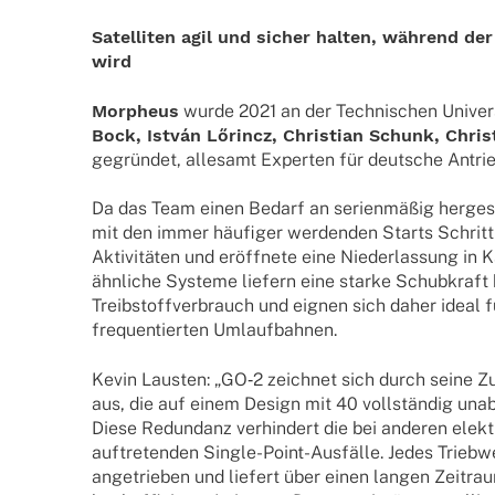
Satel­li­ten agil und sicher halten, während de
wird
Morpheus
wurde 2021 an der Tech­ni­schen Univer­
Bock, István Lőrincz, Chris­tian Schunk, Chris­
gegrün­det, alle­samt Exper­ten für deut­sche Antri
Da das Team einen Bedarf an seri­en­mä­ßig herge­st
mit den immer häufi­ger werden­den Starts Schritt 
Akti­vi­tä­ten und eröff­nete eine Nieder­las­sung in 
ähnli­che Systeme liefern eine starke Schub­kraft 
Treib­stoff­ver­brauch und eignen sich daher ideal f
frequen­tier­ten Umlaufbahnen.
Kevin Laus­ten: „GO‑2 zeich­net sich durch seine Zuve
aus, die auf einem Design mit 40 voll­stän­dig unab­
Diese Redun­danz verhin­dert die bei ande­ren elek­t
auftre­ten­den Single-Point-Ausfälle. Jedes Trieb­w
ange­trie­ben und liefert über einen langen Zeit­r