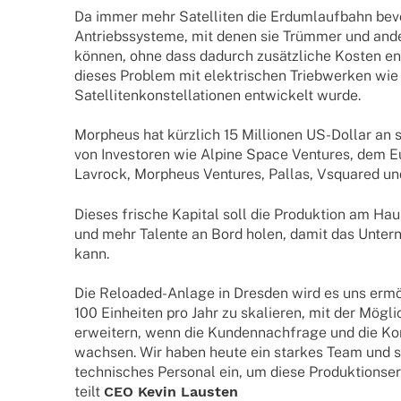
Da immer mehr Satel­li­ten die Erdum­lauf­bahn bevöl
Antriebs­sys­teme, mit denen sie Trüm­mer und ander
können, ohne dass dadurch zusätz­li­che Kosten e
dieses Problem mit elek­tri­schen Trieb­wer­ken wi
Satel­li­ten­kon­stel­la­tio­nen entwi­ckelt wurde.
Morpheus hat kürz­lich 15 Millio­nen US-Dollar an str
von Inves­to­ren wie Alpine Space Ventures, dem Euro
Lavrock, Morpheus Ventures, Pallas, Vsquared und
Dieses frische Kapi­tal soll die Produk­tion am Haup
und mehr Talente an Bord holen, damit das Unter­n
kann.
Die Relo­a­­ded-Anlage in Dres­den wird es uns ermög
100 Einhei­ten pro Jahr zu skalie­ren, mit der Mögli
erwei­tern, wenn die Kunden­nach­frage und die Kons
wach­sen. Wir haben heute ein star­kes Team und ste
tech­ni­sches Perso­nal ein, um diese Produk­ti­ons­er­
teilt
CEO Kevin Lausten