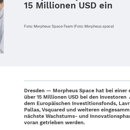
15 Millionen USD ein
Foto: Morpheus Space-Team (Foto: Morpheus.space)
Dres­den — Morpheus Space hat bei einer n
über 15 Millio­nen USD bei den Inves­to­ren
dem Euro­päi­schen Inves­ti­ti­ons­fonds, L
Pallas, Vsquared und weite­ren einge­sam­m
nächste Wachs­­tums- und Inno­va­ti­ons­ph
voran getrie­ben werden.