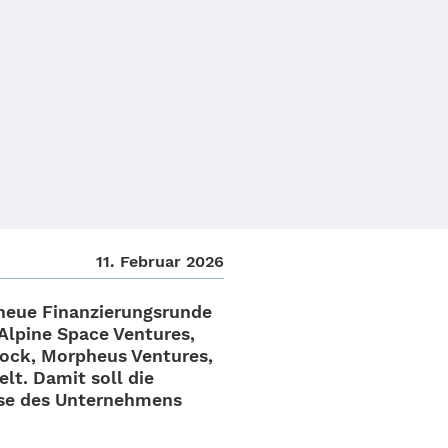
11. Februar 2026
eue Finan­zie­rungs­runde
 Alpine Space Ventures,
avrock, Morpheus Ventures,
elt. Damit soll die
ase des Unter­neh­mens