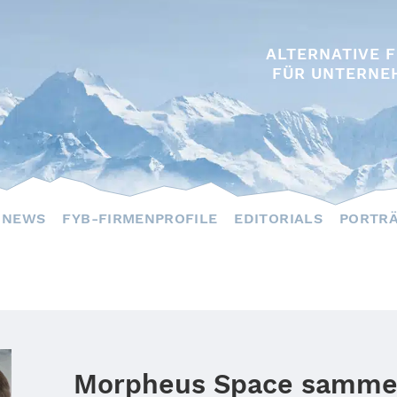
ALTERNATIVE 
FÜR UNTERNE
NEWS
FYB-FIRMENPROFILE
EDITORIALS
PORTR
Morpheus Space sammelt