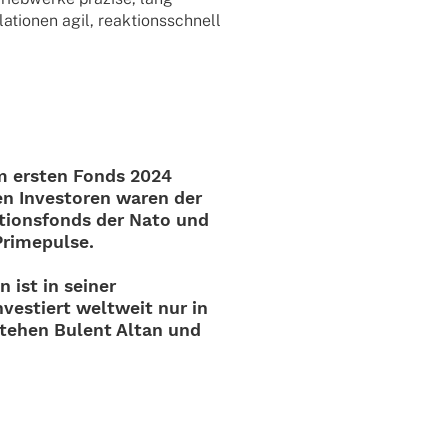
­tio­nen agil, reak­ti­ons­schnell
m ersten Fonds 2024
en Inves­to­ren waren der
­ti­ons­fonds der
Nato
und
Primepulse.
n ist in seiner
ves­tiert welt­weit nur in
stehen Bulent Altan und