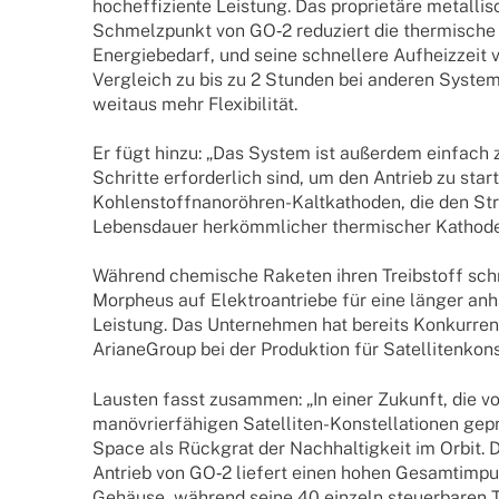
hoch­ef­fi­zi­ente Leis­tung. Das proprie­täre metal­li­
Schmelz­punkt von GO‑2 redu­ziert die ther­mi­sch
Ener­gie­be­darf, und seine schnel­lere Aufheiz­zeit
Vergleich zu bis zu 2 Stun­den bei ande­ren Syste­
weit­aus mehr Flexibilität.
Er fügt hinzu: „Das System ist außer­dem einfach z
Schritte erfor­der­lich sind, um den Antrieb zu star
Kohlen­­stof­f­na­­no­­röh­­ren-Kalt­­ka­­tho­­den, die de
Lebens­dauer herkömm­li­cher ther­mi­scher Katho­d
Während chemi­sche Rake­ten ihren Treib­stoff schn
Morpheus auf Elek­tro­an­triebe für eine länger anhal
Leis­tung. Das Unter­neh­men hat bereits Konkur­re
Aria­ne­Group bei der Produk­tion für Satel­li­ten­kon­s
Laus­ten fasst zusam­men: „In einer Zukunft, die v
manö­vrier­fä­hi­gen Satel­­li­­ten-Konstel­la­­tio­­nen 
Space als Rück­grat der Nach­hal­tig­keit im Orbit. D
Antrieb von GO‑2 liefert einen hohen Gesamt­im­p
Gehäuse, während seine 40 einzeln steu­er­ba­ren T