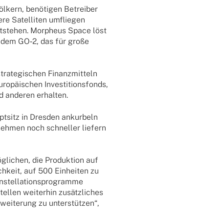
­kern, benö­ti­gen Betrei­ber
e Satel­li­ten umflie­gen
ntste­hen. Morpheus Space löst
e dem GO‑2, das für große
a­te­gi­schen Finanz­mit­teln
­päi­schen Inves­ti­ti­ons­fonds,
 ande­ren erhalten.
t­sitz in Dres­den ankur­beln
eh­men noch schnel­ler liefern
­li­chen, die Produk­tion auf
ch­keit, auf 500 Einhei­ten zu
tel­la­ti­ons­pro­gramme
l­len weiter­hin zusätz­li­ches
wei­te­rung zu unter­stüt­zen“,