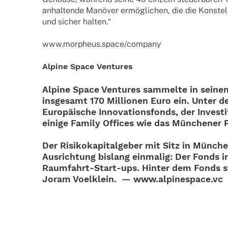
anhal­tende Manö­ver ermög­li­chen, die die Konstel­la
und sicher halten.“
www.morpheus.space/company
Alpine Space Ventures
Alpine Space Ventures sammelte in seine
insge­samt 170 Millio­nen Euro ein. Unter d
Euro­päi­sche Inno­va­ti­ons­fonds, der Inves­ti
einige Family Offices wie das Münche­ner 
Der Risi­ko­ka­pi­tal­ge­ber mit Sitz in Münche
Ausrich­tung bislang einma­lig: Der Fonds in
Raum­­­fahrt-Start-ups. Hinter dem Fonds 
Joram Voelk­lein. — www.alpinespace.vc