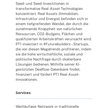
Seed- und Seed-Inves­­ti­­tio­­nen in
trans­for­ma­tive Real-Asset-Tech­­no­­lo­­gien
konzen­triert. Real Assets (Immo­bi­lien,
Infra­struk­tur und Ener­gie) befin­den sich in
einem tief­grei­fen­den Wandel, der durch die
zuneh­mende Knapp­heit von natür­li­chen
Ressour­cen, CO2-Budgets, Flächen und
quali­fi­zier­ten Arbeits­kräf­ten verur­sacht wird.
PT1 inves­tiert in #Futur­ebuil­ders – Start­ups,
die von diesen Mega­trends profi­tie­ren, indem
sie die hohe wirt­schaft­li­che, soziale und
poli­ti­sche Nach­frage durch skalier­bare
Lösun­gen bedie­nen. Mithilfe seiner KI-
gestüt­z­­ten Deal­f­­low-Daten­­­bank findet,
finan­ziert und fördert PT1 Real-Asset-
Innovationen.
Services
Weit­läu­fi­ges Netz­werk in tradi­tio­nelle