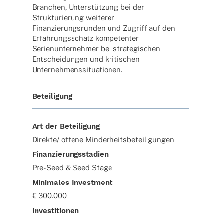
Bran­chen, Unter­stüt­zung bei der
Struk­tu­rie­rung weite­rer
Finan­zie­rungs­run­den und Zugriff auf den
Erfah­rungs­schatz kompe­ten­ter
Seri­en­un­ter­neh­mer bei stra­te­gi­schen
Entschei­dun­gen und kriti­schen
Unternehmenssituationen.
Beteiligung
Art der Beteiligung
Direkte/ offene Minderheitsbeteiligungen
Finanzierungsstadien
Pre-Seed & Seed Stage
Minimales Investment
€ 300.000
Investitionen