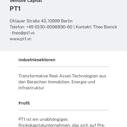
Venture Capi­tal
PT1
Ohlauer Straße 43, 10999 Berlin
Tele­fon: +49 (0)30–6098890-60 | Kontakt: Theo Bonick
· theo@pt1.vc
www.pt1.vc
Industriesektoren
Trans­for­ma­tive Real-Asset-Tech­no­lo­gien aus
den Berei­chen Immo­bi­lien, Ener­gie und
Infrastruktur
Profil
PT1 ist ein unab­hän­gi­ges
Risi­ko­ka­pi­tal­un­ter­neh­men, das sich auf Pre-