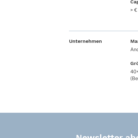
Ca
> €
Unternehmen
Ma
And
Gr
40
(Be
Newsletter ab