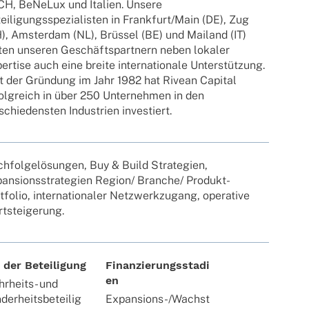
H, BeNe­Lux und Italien. Unsere
ei­li­gungs­spe­zia­lis­ten in Frankfurt/Main (DE), Zug
), Amster­dam (NL), Brüs­sel (BE) und Mailand (IT)
ten unse­ren Geschäfts­part­nern neben loka­ler
er­tise auch eine breite inter­na­tio­nale Unter­stüt­zung.
t der Grün­dung im Jahr 1982 hat Rivean Capi­tal
olg­reich in über 250 Unter­neh­men in den
schie­dens­ten Indus­trien investiert.
h­fol­ge­lö­sun­gen, Buy & Build Stra­te­gien,
an­si­ons­stra­te­gien Region/ Branche/ Produkt-
­fo­lio, inter­na­tio­na­ler Netz­werk­zu­gang, opera­tive
tsteigerung.
 der Beteiligung
Finanzierungsstadi
en
rheits- und
derheitsbeteilig
Expansions-/Wachst