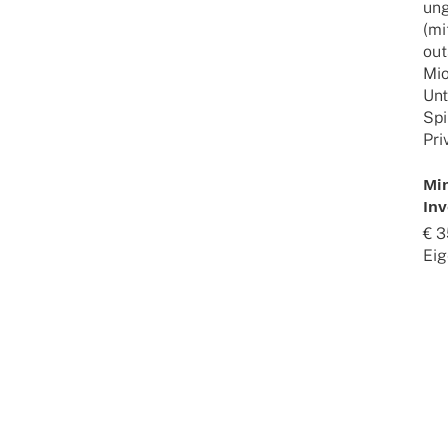
ung
(mi
out
Mio
Unt
Spi
Pri
Mi
In
€ 3
Eig