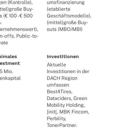
en (Kontrolle),
umsfinanzierung
ttel)große Buy-
(etablierte
s (€ 100 - € 500
Geschäftsmodelle),
.
(mittel)große Buy-
ernehmenswert),
outs (MBO/MBI)
n-offs, Public-to-
vate
nimales
Investitionen
vestment
Aktuelle
5 Mio.
Investitionen in der
enkapital
DACH Region
umfassen
Best4Tires,
Dataciders, Green
Mobility Holding,
]init[, MBK Fincom,
Perbility,
TonerPartner.