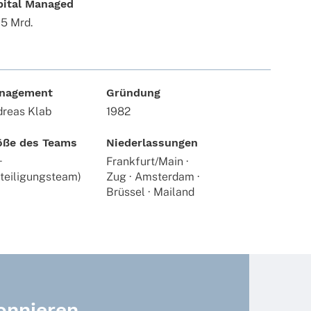
pital Managed
 5 Mrd.
nagement
Gründung
reas Klab
1982
öße des Teams
Niederlassungen
+
Frankfurt/Main ·
teiligungsteam)
Zug · Amsterdam ·
Brüssel · Mailand
onnieren