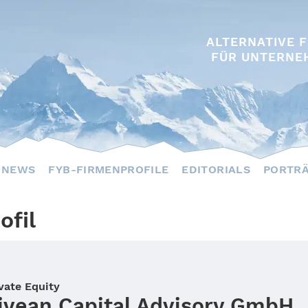
ALTERNATIVE 
FÜR UNTERNE
NEWS
FYB-FIRMENPROFILE
EDITORIALS
PORTR
ofil
vate Equity
ivean Capital Advisory GmbH