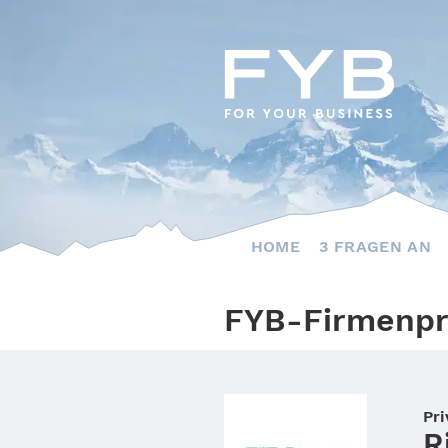
Skip
to
content
HOME
3 FRAGEN AN
FYB-Firmenpr
Pri
R