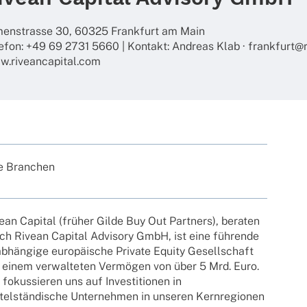
en­strasse 30, 60325 Frank­furt am Main
e­fon: +49 69 2731 5660 | Kontakt: Andreas Klab · frankfurt@
.riveancapital.com
e Bran­chen
ean Capi­tal (früher Gilde Buy Out Part­ners), bera­ten
ch Rivean Capi­tal Advi­sory GmbH, ist eine führende
b­hän­gige euro­päi­sche Private Equity Gesell­schaft
 einem verwal­te­ten Vermö­gen von über 5 Mrd. Euro.
 fokus­sie­ren uns auf Inves­ti­tio­nen in
tel­stän­di­sche Unter­neh­men in unse­ren Kern­re­gio­nen