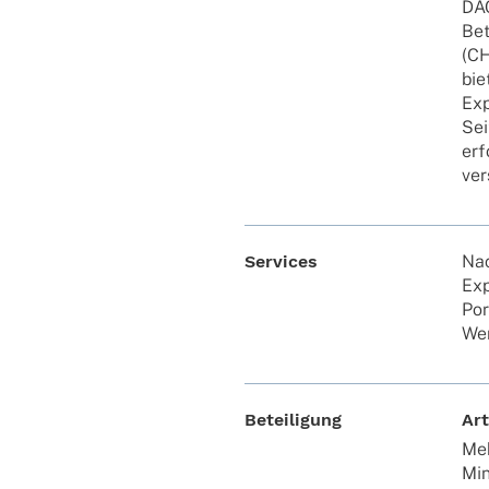
DAC
Bet
(CH
bie
Exp
Sei
erf
ver
Services
Nac
Exp
Port
Wer
Beteiligung
Art
Meh
Min