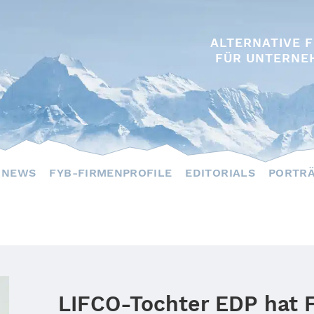
ALTERNATIVE 
FÜR UNTERNE
NEWS
FYB-FIRMENPROFILE
EDITORIALS
PORTR
LIFCO-Tochter EDP hat 