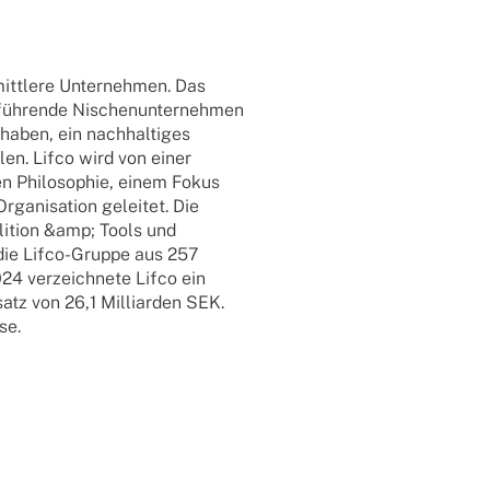
itt­lere Unter­neh­men. Das
füh­rende Nischen­un­ter­neh­men
haben, ein nach­hal­ti­ges
len. Lifco wird von einer
ten Philo­so­phie, einem Fokus
Orga­ni­sa­tion gelei­tet. Die
li­tion &amp; Tools und
die Lifco-Gruppe aus 257
024 verzeich­nete Lifco ein
atz von 26,1 Milli­ar­den SEK.
se.