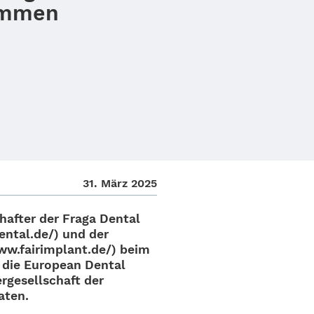
ommen
31. März 2025
af­ter der Fraga Dental
ntal.de/) und der
www.fairimplant.de/) beim
n die Euro­pean Dental
ge­sell­schaft der
aten.