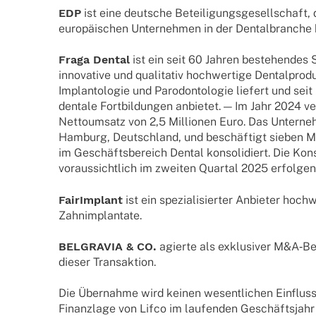
EDP
ist eine deut­sche Betei­li­gungs­ge­sell­schaft,
euro­päi­schen Unter­neh­men in der Dental­bran­ch
Fraga Dental
ist ein seit 60 Jahren bestehen­des
inno­va­tive und quali­ta­tiv hoch­wer­tige Dental­pro­d
Implan­to­lo­gie und Parodon­to­lo­gie liefert und se
dentale Fort­bil­dun­gen anbie­tet. — Im Jahr 2024 
Netto­um­satz von 2,5 Millio­nen Euro. Das Unter­ne
Hamburg, Deutsch­land, und beschäf­tigt sieben Mit
im Geschäfts­be­reich Dental konso­li­diert. Die Konso
voraus­sicht­lich im zwei­ten Quar­tal 2025 erfolgen
FairIm­plant
ist ein spezia­li­sier­ter Anbie­ter hoch­w
Zahnimplantate.
BELGRAVIA & CO.
agierte als exklu­si­ver M&A‑Be
dieser Transaktion.
Die Über­nahme wird keinen wesent­li­chen Einfluss
Finanz­lage von Lifco im laufen­den Geschäfts­jahr