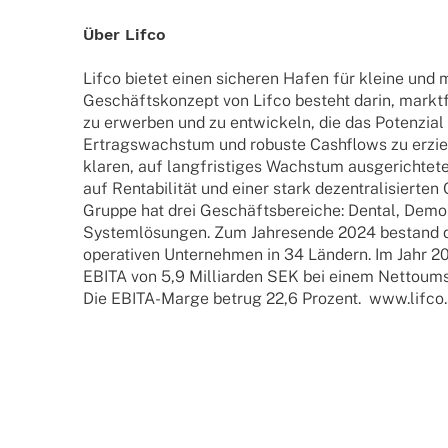
Über Lifco
Lifco bietet einen siche­ren Hafen für kleine und m
Geschäfts­kon­zept von Lifco besteht darin, markt­
zu erwer­ben und zu entwi­ckeln, die das Poten­zial 
Ertrags­wachs­tum und robuste Cash­flows zu erzie­
klaren, auf lang­fris­ti­ges Wachs­tum ausge­rich­te­
auf Renta­bi­li­tät und einer stark dezen­tra­li­sier­ten 
Gruppe hat drei Geschäfts­be­rei­che: Dental, Demo­
System­lö­sun­gen. Zum Jahres­ende 2024 bestand 
opera­ti­ven Unter­neh­men in 34 Ländern. Im Jahr 2
EBITA von 5,9 Milli­ar­den SEK bei einem Netto­um­s
Die EBITA-Marge betrug 22,6 Prozent. www.lifco.