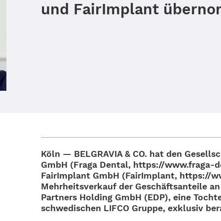
und FairImplant übern
Köln — BELGRAVIA & CO. hat den Gesell­sch
GmbH (Fraga Dental, https://www.fraga-de
FairIm­plant GmbH (FairIm­plant, https://
Mehr­heits­ver­kauf der Geschäfts­an­teile a
Part­ners Holding GmbH (EDP), eine Toch­ter­
schwe­di­schen LIFCO Gruppe, exklu­siv ber