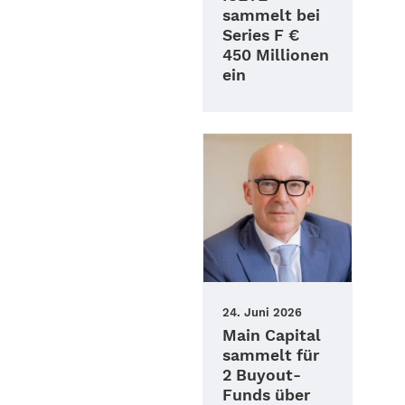
sammelt bei
Series F €
450 Millionen
ein
24. Juni 2026
Main Capital
sammelt für
2 Buyout-
Funds über