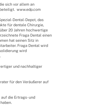
 die sich vor allem an
e betei­ligt. www.edp.com
 Spezial-Dental-Depot, das
ukte für dentale Chir­ur­gie,
it über 20 Jahren hoch­wer­tige
verzeich­nete Fraga Dental einen
h­men hat seinen Sitz in
ar­bei­ter. Fraga Dental wird
­li­die­rung wird
.
er­ti­ger und nach­hal­ti­ger
rater für den Veräu­ße­rer auf
 auf die Ertrags- und
 haben.