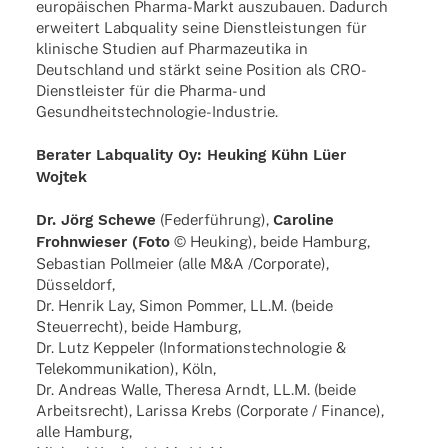
euro­päi­schen Pharma-Markt auszu­bauen. Dadurch
erwei­tert Labqua­lity seine Dienst­leis­tun­gen für
klini­sche Studien auf Phar­ma­zeu­tika in
Deutsch­land und stärkt seine Posi­tion als CRO-
Diens­t­­leis­­ter für die Pharma- und
Gesun­d­heits­­­tech­­no­­lo­­gie-Indus­­trie.
Bera­ter Labqua­lity Oy:
Heuking Kühn Lüer
Wojtek
Dr. Jörg Schewe
(Feder­füh­rung),
Caro­line
Frohn­wie­ser (Foto
© Heuking), beide Hamburg,
Sebas­tian Poll­meier (alle M&A /Corporate),
Düsseldorf,
Dr. Henrik Lay, Simon Pommer, LL.M. (beide
Steu­er­recht), beide Hamburg,
Dr. Lutz Keppe­ler (Infor­ma­ti­ons­tech­no­lo­gie &
Tele­kom­mu­ni­ka­tion), Köln,
Dr. Andreas Walle, Theresa Arndt, LL.M. (beide
Arbeits­recht), Larissa Krebs (Corpo­rate / Finance),
alle Hamburg,