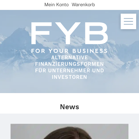
Skip
Mein Konto
Warenkorb
to
content
ALTERNATIVE
FINANZIERUNGSFORMEN
FÜR UNTERNEHMER UND
INVESTOREN
News