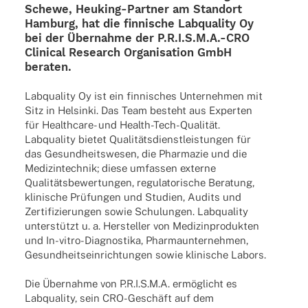
Schewe, Heuking-Part­­ner am Stand­ort
Hamburg, hat die finni­sche Labqua­lity Oy
bei der Über­nahme der P.R.I.S.M.A.-CRO
Clini­cal Rese­arch Orga­ni­sa­tion GmbH
beraten.
Labqua­lity Oy ist ein finni­sches Unter­neh­men mit
Sitz in Helsinki. Das Team besteht aus Exper­ten
für Heal­th­­care- und Health-Tech-Quali­­tät.
Labqua­lity bietet Quali­täts­dienst­leis­tun­gen für
das Gesund­heits­we­sen, die Phar­ma­zie und die
Medi­zin­tech­nik; diese umfas­sen externe
Quali­täts­be­wer­tun­gen, regu­la­to­ri­sche Bera­tung,
klini­sche Prüfun­gen und Studien, Audits und
Zerti­fi­zie­run­gen sowie Schu­lun­gen. Labqua­lity
unter­stützt u. a. Herstel­ler von Medi­zin­pro­duk­ten
und In-vitro-Diagnos­­tika, Phar­ma­un­ter­neh­men,
Gesund­heits­ein­rich­tun­gen sowie klini­sche Labors.
Die Über­nahme von P.R.I.S.M.A. ermög­licht es
Labqua­lity, sein CRO-Geschäft auf dem