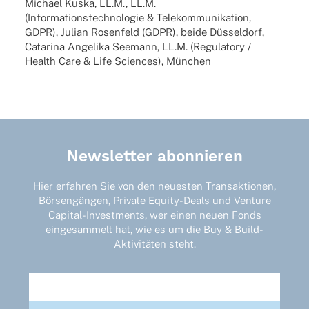
Michael Kuska, LL.M., LL.M.
(Infor­ma­ti­ons­tech­no­lo­gie & Tele­kom­mu­ni­ka­tion,
GDPR), Julian Rosen­feld (GDPR), beide Düsseldorf,
Cata­rina Ange­lika Seemann, LL.M. (Regu­la­tory /
Health Care & Life Scien­ces), München
Newsletter abonnieren
Hier erfahren Sie von den neuesten Transaktionen,
Börsengängen, Private Equity-Deals und Venture
Capital-Investments, wer einen neuen Fonds
eingesammelt hat, wie es um die Buy & Build-
Aktivitäten steht.