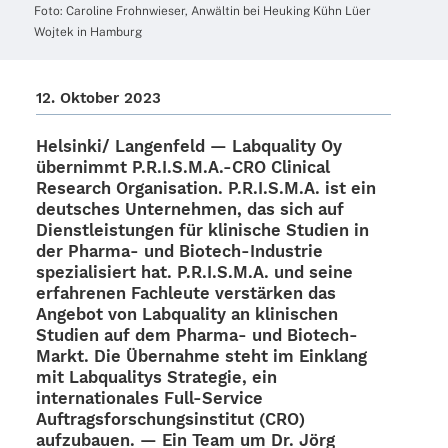
Foto: Caro­line Frohn­wie­ser, Anwäl­tin bei Heuking Kühn Lüer
Wojtek in Hamburg
12. Okto­ber 2023
Helsinki/ Langen­feld — Labqua­lity Oy
über­nimmt P.R.I.S.M.A.-CRO Clini­cal
Rese­arch Orga­ni­sa­tion. P.R.I.S.M.A. ist ein
deut­sches Unter­neh­men, das sich auf
Dienst­leis­tun­gen für klini­sche Studien in
der Pharma- und Biotech-Indus­­trie
spezia­li­siert hat. P.R.I.S.M.A. und seine
erfah­re­nen Fach­leute verstär­ken das
Ange­bot von Labqua­lity an klini­schen
Studien auf dem Pharma- und Biotech-
Markt. Die Über­nahme steht im Einklang
mit Labqua­li­tys Stra­te­gie, ein
inter­na­tio­na­les Full-Service
Auftrags­for­schungs­in­sti­tut (CRO)
aufzu­bauen. — Ein Team um Dr. Jörg