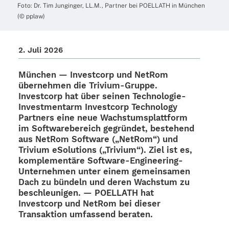
Foto: Dr. Tim Jung­in­ger, LL.M., Part­ner bei POELLATH in München
(© pplaw)
2. Juli 2026
München —
Invest­corp und NetRom
über­neh­men die Trivium-Gruppe.
Invest­corp hat über seinen Tech­­no­­lo­­gie-
Inves­t­­men­t­arm Invest­corp Tech­no­logy
Part­ners eine neue Wachs­tums­platt­form
im Soft­ware­be­reich gegrün­det, bestehend
aus NetRom Soft­ware („NetRom“) und
Trivium eSolu­ti­ons („Trivium“). Ziel ist es,
komple­men­täre Soft­­ware-Engi­­nee­ring-
Unter­­neh­­men unter einem gemein­sa­men
Dach zu bündeln und deren Wachs­tum zu
beschleu­ni­gen. — POELLATH hat
Invest­corp und NetRom bei dieser
Trans­ak­tion umfas­send beraten.