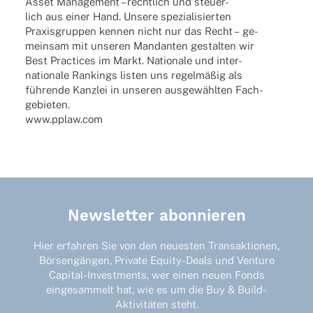
Asset Manage­ment – recht­lich und steuer-
lich aus einer Hand. Unsere spezia­li­sier­ten
Praxis­grup­pen kennen nicht nur das Recht – ge-
mein­sam mit unse­ren Mandan­ten gestal­ten wir
Best Prac­ti­ces im Markt. Natio­nale und inter-
natio­nale Rankings listen uns regel­mä­ßig als
führende Kanz­lei in unse­ren ausge­wähl­ten Fach-
gebieten.
www.pplaw.com
Newsletter abonnieren
Hier erfahren Sie von den neuesten Transaktionen,
Börsengängen, Private Equity-Deals und Venture
Capital-Investments, wer einen neuen Fonds
eingesammelt hat, wie es um die Buy & Build-
Aktivitäten steht.