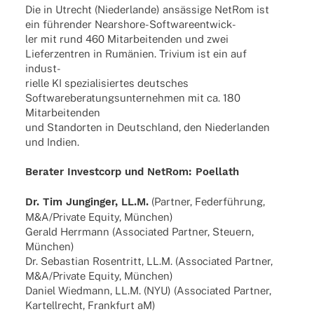
Die in Utrecht (Nieder­lande) ansäs­sige NetRom ist
ein führen­der Nearshore-Softwareentwick-
ler mit rund 460 Mitar­bei­ten­den und zwei
Liefer­zen­tren in Rumä­nien. Trivium ist ein auf
indust-
rielle KI spezia­li­sier­tes deut­sches
Soft­ware­be­ra­tungs­un­ter­neh­men mit ca. 180
Mitarbeitenden
und Stand­or­ten in Deutsch­land, den Nieder­lan­den
und Indien.
Bera­ter Invest­corp und NetRom: Poellath
Dr. Tim Jung­in­ger, LL.M.
(Part­ner, Feder­füh­rung,
M&A/Private Equity, München)
Gerald Herr­mann (Asso­cia­ted Part­ner, Steu­ern,
München)
Dr. Sebas­tian Rosen­tritt, LL.M. (Asso­cia­ted Part­ner,
M&A/Private Equity, München)
Daniel Wied­mann, LL.M. (NYU) (Asso­cia­ted Part­ner,
Kartell­recht, Frank­furt aM)