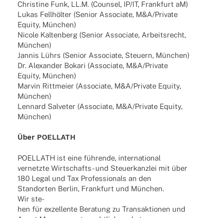
Chris­tine Funk, LL.M. (Coun­sel, IP/IT, Frank­furt aM)
Lukas Fell­höl­ter (Senior Asso­ciate, M&A/Private
Equity, München)
Nicole Kalten­berg (Senior Asso­ciate, Arbeits­recht,
München)
Jannis Lührs (Senior Asso­ciate, Steu­ern, München)
Dr. Alex­an­der Bokari (Asso­ciate, M&A/Private
Equity, München)
Marvin Ritt­meier (Asso­ciate, M&A/Private Equity,
München)
Lennard Salve­ter (Asso­ciate, M&A/Private Equity,
München)
Über POELLATH
POELLATH ist eine führende, inter­na­tio­nal
vernetzte Wirt­­schafts- und Steu­er­kanz­lei mit über
180 Legal und Tax Profes­sio­nals an den
Stand­or­ten Berlin, Frank­furt und München.
Wir ste-
hen für exzel­lente Bera­tung zu Trans­ak­tio­nen und