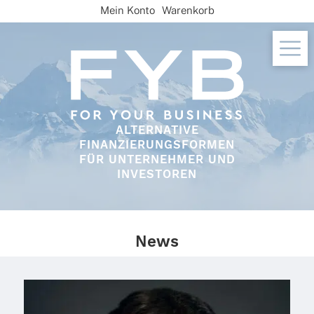
Skip
Mein Konto
Warenkorb
to
content
ALTERNATIVE
FINANZIERUNGSFORMEN
FÜR UNTERNEHMER UND
INVESTOREN
News