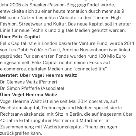
Jahr 2005 als Snea­ker-Passion-Blog gegrün­det wurde,
entwi­ckelte sich zu einer heute monat­lich durch mehr als 9
Millio­nen Nutzer besuch­ten Website zu den Themen High
Fashion, Street­wear und Kultur. Das neue Kapi­tal soll in erster
Linie für neue Tech­nik und digi­tale Medien genutzt werden.
Über Felix Capital
Felix Capi­tal ist ein London basier­ter Venture Fund, wurde 2014
von Les Gabb,Frédéric Court, Antoine Nussen­baum (von links)
gegrün­det Für den ersten Fonds wurden rund 100 Mio Euro
einge­sam­melt. Felix Capi­tal rich­tet seinen Fokus auf
e‑commerce, digi­ta­len Medien und “connec­ted life”.
Bera­ter: Über Vogel Heerma Waitz
Dr. Clemens Waitz (Part­ner)
Dr. Simon Pfef­ferle (Asso­ciate)
Über Vogel Heerma Waitz
Vogel Heerma Waitz ist eine seit Mai 2014 opera­tive, auf
Wachs­tums­ka­pi­tal, Tech­no­lo­gie und Medien spezia­li­sierte
Rechts­an­walts­kanz­lei mit Sitz in Berlin, die auf insge­samt über
40 Jahre Erfah­rung ihrer Part­ner und Mitar­bei­ter im
Zusam­men­hang mit Wachs­tums­ka­pi­tal-Finan­zie­run­gen
zurück­grei­fen kann.