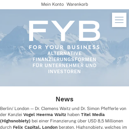
Skip
Mein Konto
Warenkorb
to
content
ALTERNATIVE
FINANZIERUNGSFORMEN
FÜR UNTERNEHMER UND
INVESTOREN
News
Berlin/ London — Dr. Clemens Waitz und Dr. Simon Pfef­ferle von
der Kanz­lei
Vogel Heerma Waitz
haben
Titel Media
(High­sno­biety)
bei einer Finan­zie­rung über USD 8,5 Millio­nen
durch
Felix Capi­tal, London
bera­ten. High­sno­biety, welches im