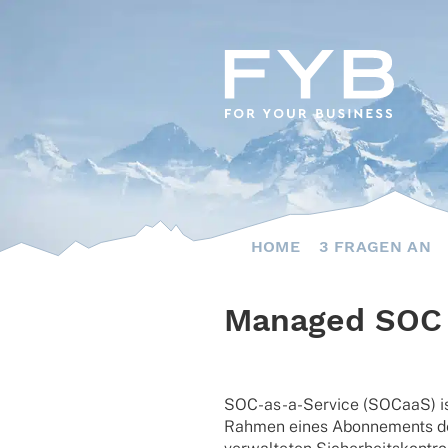
Skip
to
content
HOME
3 FRAGEN AN
Managed SOC (
SOC-as-a-Service (SOCaaS) ist e
Rahmen eines Abon­ne­ments den