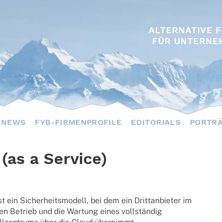
ALTERNATIVE 
FÜR UNTERNE
NEWS
FYB-FIRMENPROFILE
EDITORIALS
PORTR
as a Service)
in Sicher­heits­mo­dell, bei dem ein Dritt­an­bie­ter im
 Betrieb und die Wartung eines voll­stän­dig