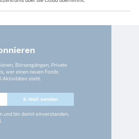
roll­zen­trums über die Cloud übernimmt.
onnieren
tionen, Börsengängen, Private
ts, wer einen neuen Fonds
Aktivitäten steht.
 und bin damit einverstanden,
.