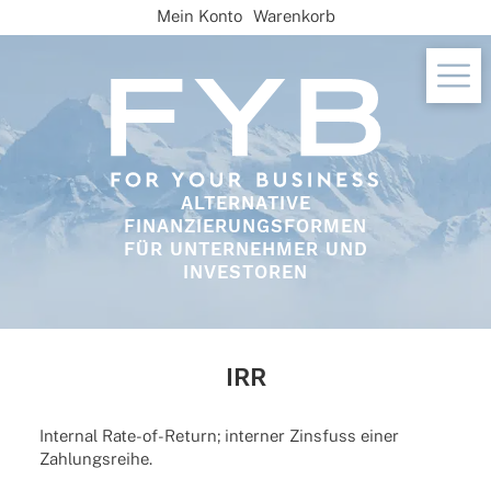
Skip
Mein Konto
Warenkorb
to
content
ALTERNATIVE
FINANZIERUNGSFORMEN
FÜR UNTERNEHMER UND
INVESTOREN
IRR
Inter­nal Rate-of-Return; inter­ner Zins­fuss einer
Zahlungsreihe.