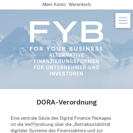
Skip
Mein Konto
Warenkorb
to
content
ALTERNATIVE
FINANZIERUNGSFORMEN
FÜR UNTERNEHMER UND
INVESTOREN
DORA-Verordnung
Eine zentrale Säule des Digi­tal Finance Packa­ges
ist die Verordnung über die „Betriebs­sta­bi­li­tät
digi­ta­ler Systeme des Finanz­sek­tors und zur