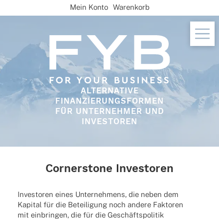
Skip
Mein Konto
Warenkorb
to
content
ALTERNATIVE
FINANZIERUNGSFORMEN
FÜR UNTERNEHMER UND
INVESTOREN
Cornerstone Investoren
Inves­to­ren eines Unter­neh­mens, die neben dem
Kapi­tal für die Betei­li­gung noch andere Fakto­ren
mit einbrin­gen, die für die Geschäfts­po­li­tik