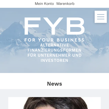
Skip
Mein Konto
Warenkorb
to
content
ALTERNATIVE
FINANZIERUNGSFORMEN
FÜR UNTERNEHMER UND
INVESTOREN
News