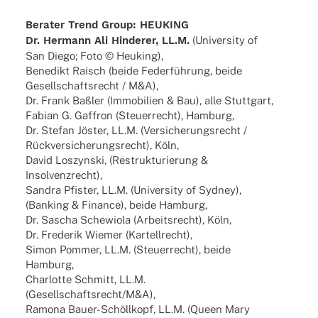
Bera­ter Trend Group: HEUKING
Dr. Hermann Ali Hinde­rer, LL.M.
(Univer­sity of
San Diego; Foto © Heuking),
Bene­dikt Raisch (beide Feder­füh­rung, beide
Gesell­schafts­recht / M&A),
Dr. Frank Baßler (Immo­bi­lien & Bau), alle Stuttgart,
Fabian G. Gaffron (Steu­er­recht), Hamburg,
Dr. Stefan Jöster, LL.M. (Versi­che­rungs­recht /
Rück­ver­si­che­rungs­recht), Köln,
David Loszyn­ski, (Restruk­tu­rie­rung &
Insolvenzrecht),
Sandra Pfis­ter, LL.M. (Univer­sity of Sydney),
(Banking & Finance), beide Hamburg,
Dr. Sascha Sche­wiola (Arbeits­recht), Köln,
Dr. Frede­rik Wiemer (Kartell­recht),
Simon Pommer, LL.M. (Steu­er­recht), beide
Hamburg,
Char­lotte Schmitt, LL.M.
(Gesellschaftsrecht/M&A),
Ramona Bauer-Schöl­l­­kopf, LL.M. (Queen Mary