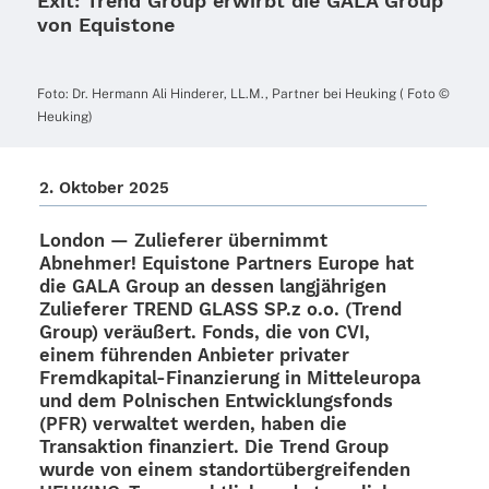
Exit: Trend Group erwirbt die GALA Group
von Equistone
Foto: Dr. Hermann Ali Hinde­rer, LL.M., Part­ner bei Heuking ( Foto ©
Heuking)
2. Okto­ber 2025
London — Zulie­fe­rer über­nimmt
Abneh­mer! Equis­tone Part­ners Europe hat
die GALA Group an dessen lang­jäh­ri­gen
Zulie­fe­rer TREND GLASS SP.z o.o. (Trend
Group) veräu­ßert. Fonds, die von CVI,
einem führen­den Anbie­ter priva­ter
Frem­d­­ka­pi­­tal-Finan­­zie­rung in Mittel­eu­ropa
und dem Polni­schen Entwick­lungs­fonds
(PFR) verwal­tet werden, haben die
Trans­ak­tion finan­ziert. Die Trend Group
wurde von einem standort­über­grei­fen­den