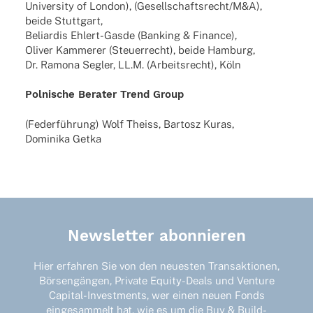
Univer­sity of London), (Gesellschaftsrecht/M&A),
beide Stuttgart,
Beli­ar­dis Ehlert-Gasde (Banking & Finance),
Oliver Kamme­rer (Steu­er­recht), beide Hamburg,
Dr. Ramona Segler, LL.M. (Arbeits­recht), Köln
Polni­sche Bera­ter Trend Group
(Feder­füh­rung) Wolf Theiss, Bartosz Kuras,
Domi­nika Getka
Newsletter abonnieren
Hier erfahren Sie von den neuesten Transaktionen,
Börsengängen, Private Equity-Deals und Venture
Capital-Investments, wer einen neuen Fonds
eingesammelt hat, wie es um die Buy & Build-