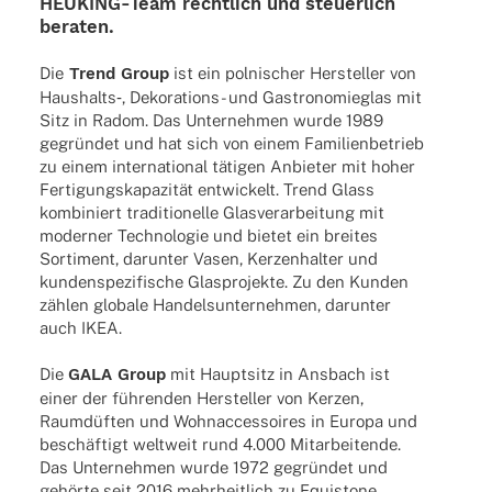
HEUKING-Team recht­lich und steu­er­lich
beraten.
Die
Trend Group
ist ein polni­scher Herstel­ler von
Haushalts‑, Deko­ra­­ti­ons- und Gastro­no­mie­glas mit
Sitz in Radom. Das Unter­neh­men wurde 1989
gegrün­det und hat sich von einem Fami­li­en­be­trieb
zu einem inter­na­tio­nal täti­gen Anbie­ter mit hoher
Ferti­gungs­ka­pa­zi­tät entwi­ckelt. Trend Glass
kombi­niert tradi­tio­nelle Glas­ver­ar­bei­tung mit
moder­ner Tech­no­lo­gie und bietet ein brei­tes
Sorti­ment, darun­ter Vasen, Kerzen­hal­ter und
kunden­spe­zi­fi­sche Glas­pro­jekte. Zu den Kunden
zählen globale Handels­un­ter­neh­men, darun­ter
auch IKEA.
Die
GALA Group
mit Haupt­sitz in Ansbach ist
einer der führen­den Herstel­ler von Kerzen,
Raum­düf­ten und Wohn­ac­ces­soires in Europa und
beschäf­tigt welt­weit rund 4.000 Mitar­bei­tende.
Das Unter­neh­men wurde 1972 gegrün­det und
gehörte seit 2016 mehr­heit­lich zu Equis­tone