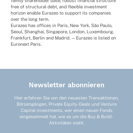
family share­hol­der base, robust finan­cial struc­ture
free of struc­tu­ral debt, and flexi­ble invest­ment
hori­zon enable Eura­zeo to support its compa­nies
over the long term.
Eura­zeo has offices in Paris, New York, São Paulo,
Seoul, Shang­hai, Singa­pore, London, Luxem­bourg,
Frank­furt, Berlin and Madrid. — Eura­zeo is listed on
Euron­ext Paris.
Newsletter abonnieren
Hier erfahren Sie von den neuesten Transaktionen,
Börsengängen, Private Equity-Deals und Venture
Capital-Investments, wer einen neuen Fonds
eingesammelt hat, wie es um die Buy & Build-
Aktivitäten steht.