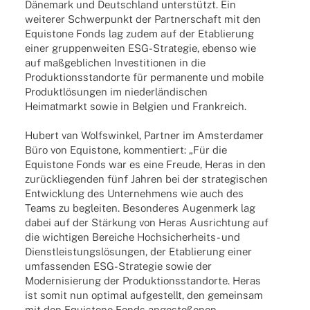
Däne­mark und Deutsch­land unter­stützt. Ein
weite­rer Schwer­punkt der Part­ner­schaft mit den
Equis­tone Fonds lag zudem auf der Etablie­rung
einer grup­pen­wei­ten ESG-Stra­­te­­gie, ebenso wie
auf maßgeb­li­chen Inves­ti­tio­nen in die
Produk­ti­ons­stand­orte für perma­nente und mobile
Produkt­lö­sun­gen im nieder­län­di­schen
Heimat­markt sowie in Belgien und Frankreich.
Hubert van Wolfs­win­kel, Part­ner im Amster­da­mer
Büro von Equis­tone, kommen­tiert: „Für die
Equis­tone Fonds war es eine Freude, Heras in den
zurück­lie­gen­den fünf Jahren bei der stra­te­gi­schen
Entwick­lung des Unter­neh­mens wie auch des
Teams zu beglei­ten. Beson­de­res Augen­merk lag
dabei auf der Stär­kung von Heras Ausrich­tung auf
die wich­ti­gen Berei­che Hoch­­­si­cher­heits- und
Dienst­leis­tungs­lö­sun­gen, der Etablie­rung einer
umfas­sen­den ESG-Stra­­te­­gie sowie der
Moder­ni­sie­rung der Produk­ti­ons­stand­orte. Heras
ist somit nun opti­mal aufge­stellt, den gemein­sam
mit den Equis­tone Fonds ange­sto­ße­nen