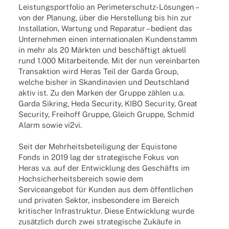
Leis­tungs­port­fo­lio an Peri­­­me­­ter­­schutz-Lösun­­gen –
von der Planung, über die Herstel­lung bis hin zur
Instal­la­tion, Wartung und Repa­ra­tur – bedient das
Unter­neh­men einen inter­na­tio­na­len Kunden­stamm
in mehr als 20 Märk­ten und beschäf­tigt aktu­ell
rund 1.000 Mitar­bei­tende. Mit der nun verein­bar­ten
Trans­ak­tion wird Heras Teil der Garda Group,
welche bisher in Skan­di­na­vien und Deutsch­land
aktiv ist. Zu den Marken der Gruppe zählen u.a.
Garda Sikring, Heda Secu­rity, KIBO Secu­rity, Great
Secu­rity, Frei­hoff Gruppe, Gleich Gruppe, Schmid
Alarm sowie vi2vi.
Seit der Mehr­heits­be­tei­li­gung der Equis­tone
Fonds in 2019 lag der stra­te­gi­sche Fokus von
Heras v.a. auf der Entwick­lung des Geschäfts im
Hoch­si­cher­heits­be­reich sowie dem
Service­an­ge­bot für Kunden aus dem öffent­li­chen
und priva­ten Sektor, insbe­son­dere im Bereich
kriti­scher Infra­struk­tur. Diese Entwick­lung wurde
zusätz­lich durch zwei stra­te­gi­sche Zukäufe in