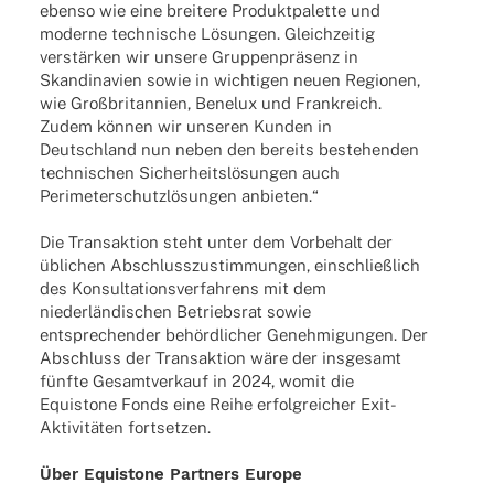
ebenso wie eine brei­tere Produkt­pa­lette und
moderne tech­ni­sche Lösun­gen. Gleich­zei­tig
verstär­ken wir unsere Grup­pen­prä­senz in
Skan­di­na­vien sowie in wich­ti­gen neuen Regio­nen,
wie Groß­bri­tan­nien, Bene­lux und Frank­reich.
Zudem können wir unse­ren Kunden in
Deutsch­land nun neben den bereits bestehen­den
tech­ni­schen Sicher­heits­lö­sun­gen auch
Peri­me­ter­schutz­lö­sun­gen anbieten.“
Die Trans­ak­tion steht unter dem Vorbe­halt der
übli­chen Abschluss­zu­stim­mun­gen, einschließ­lich
des Konsul­ta­ti­ons­ver­fah­rens mit dem
nieder­län­di­schen Betriebs­rat sowie
entspre­chen­der behörd­li­cher Geneh­mi­gun­gen. Der
Abschluss der Trans­ak­tion wäre der insge­samt
fünfte Gesamt­ver­kauf in 2024, womit die
Equis­tone Fonds eine Reihe erfolg­rei­cher Exit-
Akti­­vi­­tä­­ten fortsetzen.
Über Equis­tone Part­ners Europe