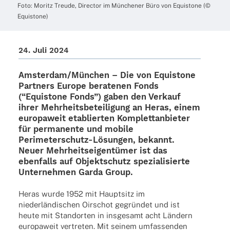
Foto: Moritz Treude, Direc­tor im Münche­ner Büro von Equis­tone (©
Equistone)
24. Juli 2024
Amsterdam/München – Die von Equis­tone
Part­ners Europe bera­te­nen Fonds
(“Equis­tone Fonds”) gaben den Verkauf
ihrer Mehr­heits­be­tei­li­gung an Heras, einem
euro­pa­weit etablier­ten Komplett­an­bie­ter
für perma­nente und mobile
Peri­­­me­­ter­­schutz-Lösun­­gen, bekannt.
Neuer Mehr­heits­ei­gen­tü­mer ist das
eben­falls auf Objekt­schutz spezia­li­sierte
Unter­neh­men Garda Group.
Heras wurde 1952 mit Haupt­sitz im
nieder­län­di­schen Oirschot gegrün­det und ist
heute mit Stand­or­ten in insge­samt acht Ländern
euro­pa­weit vertre­ten. Mit seinem umfas­sen­den