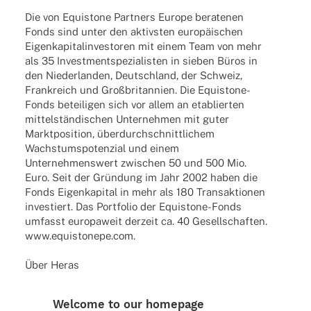
Die von Equis­tone Part­ners Europe bera­te­nen
Fonds sind unter den aktivs­ten euro­päi­schen
Eigen­ka­pi­tal­in­ves­to­ren mit einem Team von mehr
als 35 Invest­ment­spe­zia­lis­ten in sieben Büros in
den Nieder­lan­den, Deutsch­land, der Schweiz,
Frank­reich und Groß­bri­tan­nien. Die Equis­­tone-
Fonds betei­li­gen sich vor allem an etablier­ten
mittel­stän­di­schen Unter­neh­men mit guter
Markt­po­si­tion, über­durch­schnitt­li­chem
Wachs­tums­po­ten­zial und einem
Unter­neh­mens­wert zwischen 50 und 500 Mio.
Euro. Seit der Grün­dung im Jahr 2002 haben die
Fonds Eigen­ka­pi­tal in mehr als 180 Trans­ak­tio­nen
inves­tiert. Das Port­fo­lio der Equis­­tone-Fonds
umfasst euro­pa­weit derzeit ca. 40 Gesell­schaf­ten.
www.equistonepe.com.
Über Heras
Welcome to our homepage