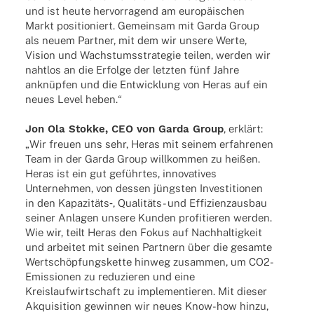
und ist heute hervor­ra­gend am euro­päi­schen
Markt posi­tio­niert. Gemein­sam mit Garda Group
als neuem Part­ner, mit dem wir unsere Werte,
Vision und Wachs­tums­stra­te­gie teilen, werden wir
naht­los an die Erfolge der letz­ten fünf Jahre
anknüp­fen und die Entwick­lung von Heras auf ein
neues Level heben.“
Jon Ola Stokke, CEO von Garda Group
, erklärt:
„Wir freuen uns sehr, Heras mit seinem erfah­re­nen
Team in der Garda Group will­kom­men zu heißen.
Heras ist ein gut geführ­tes, inno­va­ti­ves
Unter­neh­men, von dessen jüngs­ten Inves­ti­tio­nen
in den Kapazitäts‑, Quali­­täts- und Effi­zi­enz­aus­bau
seiner Anla­gen unsere Kunden profi­tie­ren werden.
Wie wir, teilt Heras den Fokus auf Nach­hal­tig­keit
und arbei­tet mit seinen Part­nern über die gesamte
Wert­schöp­fungs­kette hinweg zusam­men, um CO2-
Emis­­sio­­nen zu redu­zie­ren und eine
Kreis­lauf­wirt­schaft zu imple­men­tie­ren. Mit dieser
Akqui­si­tion gewin­nen wir neues Know-how hinzu,