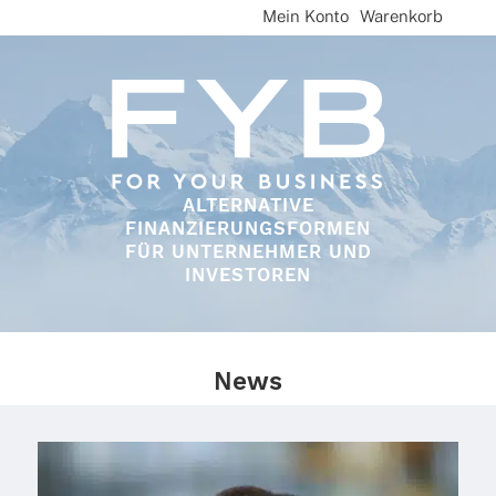
Skip
Mein Konto
Warenkorb
to
content
ALTERNATIVE
FINANZIERUNGSFORMEN
FÜR UNTERNEHMER UND
INVESTOREN
News