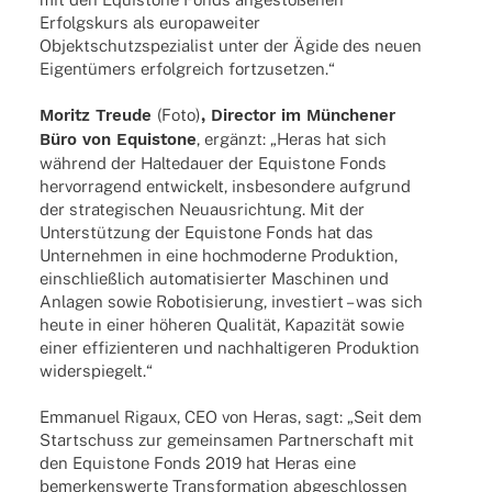
Erfolgs­kurs als euro­pa­wei­ter
Objekt­schutz­spe­zia­list unter der Ägide des neuen
Eigen­tü­mers erfolg­reich fortzusetzen.“
Moritz Treude
(Foto)
, Direc­tor im Münche­ner
Büro von Equis­tone
, ergänzt: „Heras hat sich
während der Halte­dauer der Equis­tone Fonds
hervor­ra­gend entwi­ckelt, insbe­son­dere aufgrund
der stra­te­gi­schen Neuaus­rich­tung. Mit der
Unter­stüt­zung der Equis­tone Fonds hat das
Unter­neh­men in eine hoch­mo­derne Produk­tion,
einschließ­lich auto­ma­ti­sier­ter Maschi­nen und
Anla­gen sowie Robo­ti­sie­rung, inves­tiert – was sich
heute in einer höhe­ren Quali­tät, Kapa­zi­tät sowie
einer effi­zi­en­te­ren und nach­hal­ti­ge­ren Produk­tion
widerspiegelt.“
Emma­nuel Rigaux, CEO von Heras, sagt: „Seit dem
Start­schuss zur gemein­sa­men Part­ner­schaft mit
den Equis­tone Fonds 2019 hat Heras eine
bemer­kens­werte Trans­for­ma­tion abge­schlos­sen