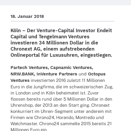
18. Januar 2018
Köln – Der Venture-Capi­­tal Inves­tor
Endeit
Capi­tal
und
Tengel­mann Ventures
inves­tie­ren
34 Millio­nen Dollar
in die
Chron­ext AG, einem aufstre­ben­den
Online­por­tal für Luxus­uh­ren, eingestiegen.
Partech Ventures, Capna­mic Ventures,
NRW.BANK, InVen­ture Part­ners
und
Octo­pus
Ventures
inves­tier­ten 2016 zuletzt 11 Millio­nen
Euro in die Jung­firma, die im schwei­ze­ri­schen Zug,
in London und in Köln behei­ma­tet ist. Zuvor
flos­sen bereits rund über 5 Millio­nen Dollar in den
Uhren­shop, der 2013 an den Start ging. Chron­ext
konkur­riert im Uhren-Segment unter ande­rem mit
Firmen wie Chrono24, Horando, Mont­redo und
Watch­mas­ter. Chrono24 sammelte 2015 bereits 21
Millio­nen Euro ein.