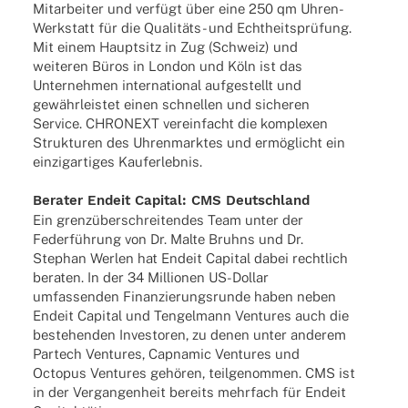
Mitar­bei­ter und verfügt über eine 250 qm Uhren-
Werk­statt für die Quali­­täts- und Echt­heits­prü­fung.
Mit einem Haupt­sitz in Zug (Schweiz) und
weite­ren Büros in London und Köln ist das
Unter­neh­men inter­na­tio­nal aufge­stellt und
gewähr­leis­tet einen schnel­len und siche­ren
Service. CHRONEXT verein­facht die komple­xen
Struk­tu­ren des Uhren­mark­tes und ermög­licht ein
einzig­ar­ti­ges Kauferlebnis.
Bera­ter Endeit Capi­tal: CMS Deutschland
Ein grenz­über­schrei­ten­des Team unter der
Feder­füh­rung von Dr. Malte Bruhns und Dr.
Stephan Werlen hat Endeit Capi­tal dabei recht­lich
bera­ten. In der 34 Millio­nen US-Dollar
umfas­sen­den Finan­zie­rungs­runde haben neben
Endeit Capi­tal und Tengel­mann Ventures auch die
bestehen­den Inves­to­ren, zu denen unter ande­rem
Partech Ventures, Capna­mic Ventures und
Octo­pus Ventures gehö­ren, teil­ge­nom­men. CMS ist
in der Vergan­gen­heit bereits mehr­fach für Endeit