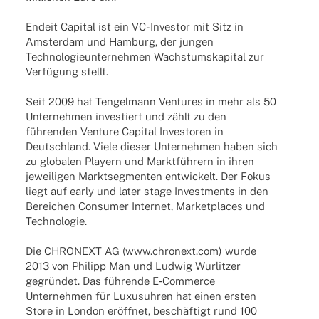
Endeit Capi­tal ist ein VC-Inves­­tor mit Sitz in
Amster­dam und Hamburg, der jungen
Tech­no­lo­gie­un­ter­neh­men Wachs­tums­ka­pi­tal zur
Verfü­gung stellt.
Seit 2009 hat Tengel­mann Ventures in mehr als 50
Unter­neh­men inves­tiert und zählt zu den
führen­den Venture Capi­tal Inves­to­ren in
Deutsch­land. Viele dieser Unter­neh­men haben sich
zu globa­len Play­ern und Markt­füh­rern in ihren
jewei­li­gen Markt­seg­men­ten entwi­ckelt. Der Fokus
liegt auf early und later stage Invest­ments in den
Berei­chen Consu­mer Inter­net, Market­places und
Technologie.
Die CHRONEXT AG (www.chronext.com) wurde
2013 von Phil­ipp Man und Ludwig Wurlit­zer
gegrün­det. Das führende E‑Commerce
Unter­neh­men für Luxus­uh­ren hat einen ersten
Store in London eröff­net, beschäf­tigt rund 100