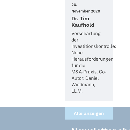
26.
Novem­ber 2020
Dr. Tim
Kaufhold
Verschär­fung
der
Inves­ti­ti­ons­kon­trolle:
Neue
Heraus­for­de­run­gen
für die
M&A‑Praxis, Co-
Autor: Daniel
Wied­mann,
LL.M.
Alle anzei­gen