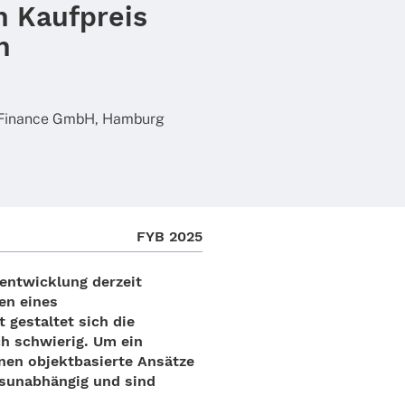
n Kaufpreis
n
us Finance GmbH, Hamburg
FYB 2025
­ent­wick­lung derzeit
en eines
gestal­tet sich die
och schwie­rig. Um ein
nen objekt­ba­sierte Ansätze
­un­ab­hän­gig und sind