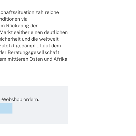
hafts­si­tua­tion zahl­rei­che
di­tio­nen via
em Rück­gang der
rkt seit­her einen deut­li­chen
­cher­heit und die welt­weit
zuletzt gedämpft. Laut dem
er Bera­tungs­ge­sell­schaft
dem mitt­le­ren Osten und Afrika
B-Webshop ordern: