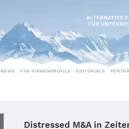
ALTERNATIVE 
FÜR UNTERNE
NEWS
FYB-FIRMENPROFILE
EDITORIALS
PORTR
Distressed M&A in Zeit