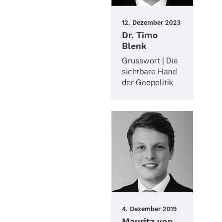
12. Dezem­ber 2023
Dr. Timo
Blenk
Gruss­wort | Die
sicht­bare Hand
der Geopolitik
4. Dezem­ber 2019
Mauritz von