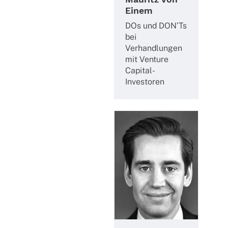
Einem
DOs und DON’Ts
bei
Verhand­lun­gen
mit Venture
Capital-
Investoren