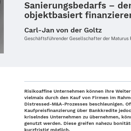
Sanierungsbedarfs – de
objektbasiert finanziere
Carl-Jan von der Goltz
Geschäfts­füh­ren­der Gesell­schaf­ter der Matur
Risi­ko­af­fine Unter­neh­men können ihre Weiter
viel­mals durch den Kauf von Firmen im Rahm
Distressed‑M&A‑Prozesses beschleu­ni­gen. Oft 
Kauf­preis­fi­nan­zie­rung über Bank­kre­dite jed
kriseln­des Unter­neh­men zu über­neh­men, kön
genutzt werden. Diese grei­fen nahezu boni­täts
kurz­fris­tig möglich.