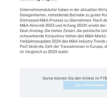
Unter­neh­mens­käu­fer haben in der aktu­el­len Wirt­sc
Gele­gen­hei­ten, notlei­dende Betriebe zu guten Kon
Distressed‑M&A‑Prozess zu über­neh­men. Nach d
M&A‑Aktivität 2023 und Anfang 20241 erlebt der Ma
Deal-Anstieg. Die hohen Zinsen, die poli­ti­sche Unsi
schwan­kende Konjunk­tur hatten den M&A‑Markt 
Halb­jah­res­up­date 2024 des M&A Indus­try Trends d
PwC blieb die Zahl der Trans­ak­tio­nen in Europa, 
im Vergleich zu 2023 stabil.
Gerne können Sie den Arti­kel im FY
Zum FYB-Webshop