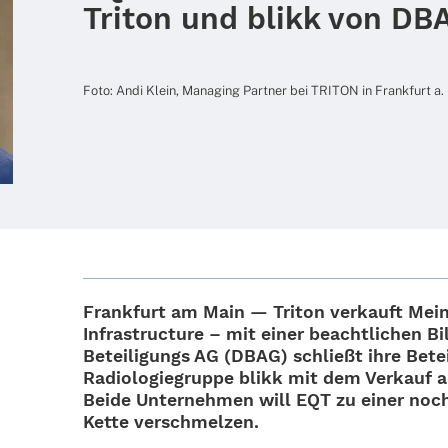
Triton und blikk von DB
Foto: Andi Klein, Mana­ging Part­ner bei TRITON in Frank­furt a.
Frank­furt am Main — Triton verkauft Meine
Infra­struc­ture – mit einer beacht­li­chen B
Betei­li­gungs AG (DBAG) schließt ihre Betei
Radio­lo­gie­gruppe blikk mit dem Verkauf a
Beide Unter­neh­men will EQT zu einer noch g
Kette verschmelzen.