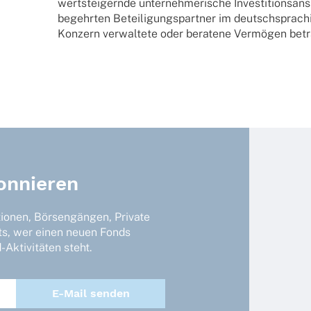
wert­stei­gernde unter­neh­me­ri­sche Inves­ti­ti­ons
begehr­ten Betei­li­gungs­part­ner im deutsch­spra
Konzern verwal­tete oder bera­tene Vermö­gen beträg
onnieren
tionen, Börsengängen, Private
ts, wer einen neuen Fonds
Aktivitäten steht.