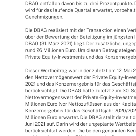
DBAG entfal­len davon bis zu drei Prozent­punkte. 
wird für das laufende Quar­tal erwar­tet, vorbe­halt­
Genehmigungen.
Die DBAG reali­siert mit der Trans­ak­tion einen Veräu
über der Bewer­tung der Betei­li­gung im jüngs­ten 
DBAG (31. März 2021) liegt. Der zusätz­li­che, unge­
rund 26 Millio­nen Euro. Um diesen Betrag stei­gen
Private Equity-Inves­t­­ments und das Konzernergeb
Dieser Wert­bei­trag war in der zuletzt am 12. Mai 
den Netto­ver­mö­gens­wert der Private Equity-Inves
2021 und das Konzern­er­geb­nis für das Geschäfts­
berück­sich­tigt. Die DBAG hatte zuletzt zum 30. 
Netto­ver­mö­gens­wert der Private-Equity-Inves­t­
Millio­nen Euro (vor Netto­zu­flüs­sen aus der Kapi­t
Konzern­er­geb­nis für das Geschäfts­jahr 2020/2
Millio­nen Euro erwar­tet. Die DBAG stellt derzeit di
Juni 2021 auf. Darin wird der unge­plante Wert­bei­t
berück­sich­tigt werden. Die beiden genann­ten Ke