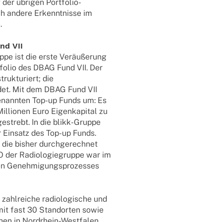
r übri­gen Port­­fo­­lio-
ch andere Erkennt­nisse im
.
nd VII
ppe ist die erste Veräu­ße­rung
o­lio des DBAG Fund VII. Der
k­tu­riert; die
en­det. Mit dem DBAG Fund VII
­nann­ten Top-up Funds um: Es
illio­nen Euro Eigen­ka­pi­tal zu
ge­strebt. In die blikk-Gruppe
er Einsatz des Top-up Funds.
 die bisher durch­ge­rech­net
O der Radio­lo­gie­gruppe war im
n Geneh­mi­gungs­pro­zes­ses
ahl­rei­che radio­lo­gi­sche und
 mit fast 30 Stand­or­ten sowie
n in Nord­rhein-West­­fa­­len