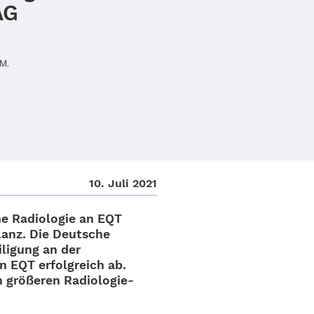
AG
 M.
10. Juli 2021
 Radio­lo­gie an EQT
ilanz. Die Deut­sche
­li­gung an der
n EQT erfolg­reich ab.
röße­ren Radio­­lo­­gie-