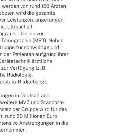
n werden von rund 150 Ärzten
ge­bo­ten wird die gesamte
scher Leis­tun­gen, ange­fan­gen
e, Ultra­schall,
­gra­phie bis hin zur
anz-Tomo­­gra­­phie (MRT). Neben
k-Gruppe für schwie­rige und
n der Pati­en­ten aufgrund ihrer
­te­tech­nik ärzt­li­che
 zur Verfü­gung (z. B.
che Radio­lo­gie,
, Prostata-Bildgebung).
­tun­gen in Deutschland
m weitere MVZ und Stand­orte
msatz der Gruppe wird für das
t, rund 50 Millio­nen Euro
nten­sive Anstren­gun­gen in die
 unternommen.