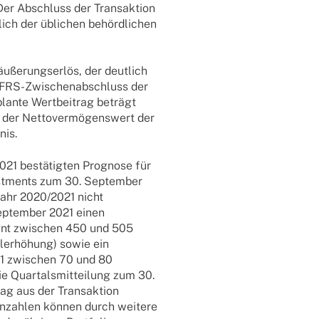
Der Abschluss der Trans­ak­tion
lich der übli­chen behörd­li­chen
­ße­rungs­er­lös, der deut­lich
IFRS-Zwischen­a­b­­schluss der
plante Wert­bei­trag beträgt
 der Netto­ver­mö­gens­wert der
nis.
2021 bestä­tig­ten Prognose für
­t­­ments zum 30. Septem­ber
jahr 2020/2021 nicht
Septem­ber 2021 einen
­ment zwischen 450 und 505
al­erhö­hung) sowie ein
021 zwischen 70 und 80
e Quar­tals­mit­tei­lung zum 30.
rag aus der Trans­ak­tion
nn­zah­len können durch weitere