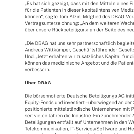
„Es hat sich gezeigt, dass mit den Mitteln eines Fina
für die Pati­en­ten in dieser kapi­tal­in­ten­si­ven Med
können“, sagte Tom Alzin, Mitglied des DBAG-Vor
Vertrags­un­ter­zeich­nung: „An dem weite­ren Wac
über unsere Rück­be­tei­li­gung an der Seite des neu
„Die DBAG hat uns sehr part­ner­schaft­lich beglei­t
Andreas Witt­käm­per, Geschäfts­füh­ren­der Gesell­
Und: „Jetzt erhal­ten wir zusätz­li­ches Kapi­tal fü
können das medi­zi­ni­sche Ange­bot und die Pati­en­t
verbessern.
Über DBAG
Die börsen­no­tierte Deut­sche Betei­li­gungs AG init
Equity-Fonds und inves­tiert – über­wie­gend an de
posi­tio­nierte mittel­stän­di­sche Unter­neh­men mit 
seit vielen Jahren die Indus­trie. Ein zuneh­men­der Ant
Betei­­li­­gun­­gen entfällt auf Unter­neh­men in den Wa
Tele­­kom­­mu­­ni­­ka­­tion, IT-Service­­s/­­Sof­t­­ware und 