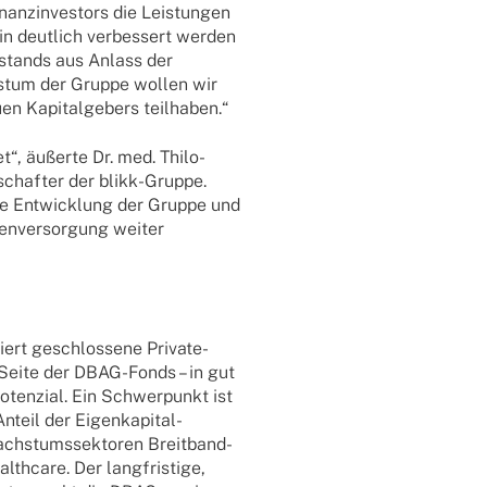
nz­in­ves­tors die Leis­tun­gen
i­zin deut­lich verbes­sert werden
stands aus Anlass der
hs­tum der Gruppe wollen wir
en Kapi­tal­ge­bers teilhaben.“
et“, äußerte Dr. med. Thilo-
schaf­ter der blikk-Gruppe.
r die Entwick­lung der Gruppe und
en­ver­sor­gung weiter
i­iert geschlos­sene Private-
r Seite der DBAG-Fonds – in gut
Poten­zial. Ein Schwer­punkt ist
eil der Eigen­­ka­pi­­tal-
chs­tums­sek­to­ren Brei­t­­band-
Health­care. Der lang­fris­tige,