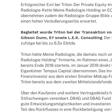
Erfolg­rei­cher Exit bei Triton: Der Private Equity-Inv
Radio­­lo­­gie-Kette Meine Radio­lo­gie Holding an EQ
über­neh­men zudem die Radio­­lo­­gie-Gruppe Blikk
einen hohen Veräu­ße­rungs­er­lös erwartet.
Beglei­tet wurde Triton bei der Trans­ak­tion v
Gibson Dunn, EY sowie L.E.K. Consul­ting
. Der
zufolge bei bis zu 6,5x Ebitda.
Triton hatte Meine Radio­lo­gie, die damals noch
Radio­lo­gie Holding“ firmierte, im Rahmen eines 
bereits Ende 2018 star­tete, im Januar 2019 direkt
Eigen­tü­mer Tempus Capi­tal über­nom­men. Das Inv
Finanz­in­ves­tor aus dem ersten Smal­­ler-Midcap-Fon
Triton bereits aus dem zwei­ten Mittelstandsfonds
Über den Kauf­preis und weitere Vertrags­de­tails 
Still­schwei­gen verein­bart. DBAG und DBAG Fund V
gute Entwick­lungs­mög­lich­kei­ten und inves­tie­ren 
Teil des Rück­flus­ses in eine Rück­be­tei­li­gung von