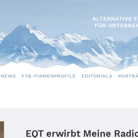
ALTERNATIVE 
FÜR UNTERNE
NEWS
FYB-FIRMENPROFILE
EDITORIALS
PORTR
EQT erwirbt Meine Radio