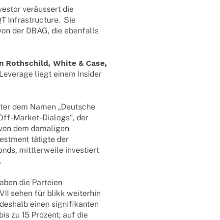
es­­tor veräus­sert die
T Infra­struc­ture. Sie
 von der DBAG, die eben­falls
on
Roth­schild, White & Case,
 Leverage liegt einem Insi­der
 unter dem Namen „Deut­sche
„Off-Market-Dialogs“, der
 von dem dama­li­gen
est­ment tätigte der
ds, mitt­ler­weile inves­tiert
.
haben die Parteien
II sehen für blikk weiter­hin
deshalb einen signi­fi­kan­ten
 bis zu 15 Prozent; auf die