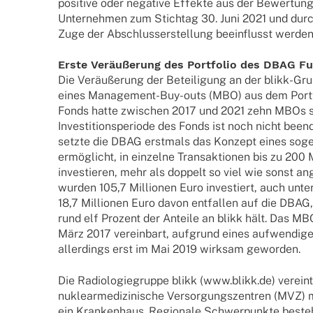
posi­tive oder nega­tive Effekte aus der Bewer­tung de
Unter­­neh­­men zum Stich­tag 30. Juni 2021 und dur
Zuge der Abschluss­erstel­lung beein­flusst werden
Erste Veräu­ße­rung des Port­fo­lio des DBAG Fu
Die Veräu­ße­rung der Betei­li­gung an der blikk-Gru
eines Mana­ge­­ment-Buy-outs (MBO) aus dem Port­f
Fonds hatte zwischen 2017 und 2021 zehn MBOs stru
Inves­ti­ti­ons­pe­ri­ode des Fonds ist noch nicht be
setzte die DBAG erst­mals das Konzept eines soge
ermög­licht, in einzelne Trans­ak­tio­nen bis zu 200 M
inves­tie­ren, mehr als doppelt so viel wie sonst an
wurden 105,7 Millio­nen Euro inves­tiert, auch unt
18,7 Millio­nen Euro davon entfal­len auf die DBAG,
rund elf Prozent der Anteile an blikk hält. Das MB
März 2017 verein­bart, aufgrund eines aufwen­di­ge
aller­dings erst im Mai 2019 wirk­sam geworden.
Die Radio­lo­gie­gruppe blikk (www.blikk.de) vereint z
nukle­ar­me­di­zi­ni­sche Versor­gungs­zen­tren (MVZ)
ein Kran­ken­haus. Regio­nale Schwer­punkte bestehe