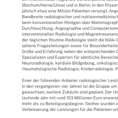
(Bochum/Herne/Unna) und in Berlin. In den Praxe
jähr­lich etwa eine Million Pati­en­ten versorgt. An
Band­breite radio­lo­gi­scher und nukle­ar­me­di­zi­ni­
beim konven­tio­nel­len Rönt­gen über Mammo­gra­phi
Durch­leuch­tung, Angio­gra­phie und Compu­ter­to­mo
inter­ven­tio­nel­len Radio­lo­gie und Magne­t­­re­­so­n
der tägli­chen Routine-Radio­­lo­­gie stellt die blik
seltene Frage­stel­lun­gen sowie für Beson­der­hei­te
Größe und Erfah­rung neben der entspre­chen­den Gerä
Spezia­lis­ten und Exper­ten für sämt­li­che Berei­che
Neuro­ra­dio­lo­gie, kardiale Bild­ge­bung, onko­lo­gi­s
rheu­ma­to­lo­gi­sche Radio­lo­gie, Kinder­ra­dio­lo­gie
Einer der führen­den Anbie­ter radio­lo­gi­scher Leis
In den vergan­ge­nen vier Jahren ist die Gruppe u
gewach­sen; weitere Zukäufe sind geplant. Der U
laufende Jahr mit rund 103 Millio­nen Euro erwar­te
mehr als zu Betei­li­gungs­be­ginn. Seit­her wurden i
Verbes­se­rung der Leis­tun­gen für die Pati­en­ten