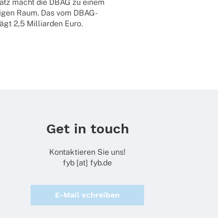
­an­satz macht die DBAG zu einem
­chi­gen Raum. Das vom DBAG-
t 2,5 Milli­ar­den Euro.
Get in touch
Kontaktieren Sie uns!
fyb [at] fyb.de
E-Mail schreiben