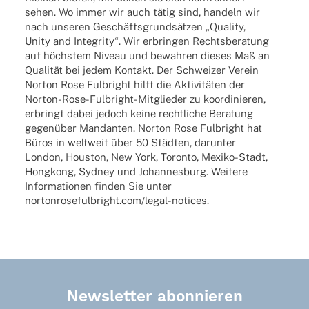
sehen. Wo immer wir auch tätig sind, handeln wir
nach unse­ren Geschäfts­grund­sät­zen „Quality,
Unity and Inte­grity“. Wir erbrin­gen Rechts­be­ra­tung
auf höchs­tem Niveau und bewah­ren dieses Maß an
Quali­tät bei jedem Kontakt. Der Schwei­zer Verein
Norton Rose Fulbright hilft die Akti­vi­tä­ten der
Norton-Rose-Fulbright-Mitglie­­der zu koor­di­nie­ren,
erbringt dabei jedoch keine recht­li­che Bera­tung
gegen­über Mandan­ten. Norton Rose Fulbright hat
Büros in welt­weit über 50 Städ­ten, darun­ter
London, Hous­ton, New York, Toronto, Mexiko-Stadt,
Hong­kong, Sydney und Johan­nes­burg. Weitere
Infor­ma­tio­nen finden Sie unter
nortonrosefulbright.com/legal-notices.
Newsletter abonnieren