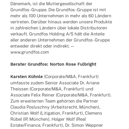
Däne­mark, ist die Mutter­ge­sell­schaft der
Grun­d­­fos-Gruppe. Die Grun­d­­fos-Gruppe ist mit
mehr als 100 Unter­neh­men in mehr als 60 Ländern
vertre­ten. Darüber hinaus werden unsere Produkte
in zahl­rei­chen Ländern über lokale Distri­bu­to­ren
verkauft. Grund­fos Holding A/S hält die Anteile
aller ande­ren Unter­neh­men der Grun­d­­fos-Gruppe
entwe­der direkt oder indi­rekt. —
www.grundfos.com
Bera­ter Grund­fos: Norton Rose Fulbright
Kars­ten Kühnle
(Corporate/M&A, Frank­furt)
umfasste zudem Senior Asso­ciate Dr. Ariane
Theis­sen (Corporate/M&A, Frank­furt) und
Asso­ciate Felix Reiner (Corporate/M&A, Frank­furt).
Zum erwei­ter­ten Team gehör­ten die Part­ner
Clau­dia Poslu­schny (Arbeits­recht, München),
Chris­tian Wolf (Liti­ga­tion, Frank­furt), Clemens
Rübel (IP, München), Holger Wolf (Real
Estate/Finance, Frank­furt), Dr. Simon Wepp­ner