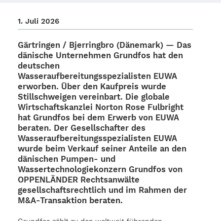
1. Juli 2026
Gärt­rin­gen / Bjer­ring­bro (Däne­mark) — Das
däni­sche Unter­neh­men Grund­fos hat den
deut­schen
Wasser­auf­be­rei­tungs­spe­zia­lis­ten EUWA
erwor­ben. Über den Kauf­preis wurde
Still­schwei­gen verein­bart. Die globale
Wirt­schafts­kanz­lei Norton Rose Fulbright
hat Grund­fos bei dem Erwerb von EUWA
bera­ten. Der Gesell­schaf­ter des
Wasser­auf­be­rei­tungs­spe­zia­lis­ten EUWA
wurde beim Verkauf seiner Anteile an den
däni­schen Pumpen- und
Wasser­tech­no­lo­gie­kon­zern Grund­fos von
OPPENLÄNDER Rechts­an­wälte
gesell­schafts­recht­lich und im Rahmen der
M&A‑Transaktion beraten.