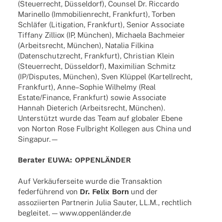
(Steu­er­recht, Düssel­dorf), Coun­sel Dr. Riccardo
Mari­nello (Immo­bi­li­en­recht, Frank­furt), Torben
Schlä­fer (Liti­ga­tion, Frank­furt), Senior Asso­ciate
Tiffany Zilliox (IP, München), Michaela Bach­meier
(Arbeits­recht, München), Nata­lia Filkina
(Daten­schutz­recht, Frank­furt), Chris­tian Klein
(Steu­er­recht, Düssel­dorf), Maxi­mi­lian Schmitz
(IP/Disputes, München), Sven Klüp­pel (Kartell­recht,
Frank­furt), Anne–Sophie Wilhelmy (Real
Estate/Finance, Frank­furt) sowie Asso­ciate
Hannah Diete­rich (Arbeits­recht, München).
Unter­stützt wurde das Team auf globa­ler Ebene
von Norton Rose Fulbright Kolle­gen aus China und
Singapur.—
Bera­ter EUWA: OPPENLÄNDER
Auf Verkäu­fer­seite wurde die Trans­ak­tion
feder­füh­rend von
Dr. Felix Born
und der
asso­zi­ier­ten Part­ne­rin Julia Sauter, LL.M., recht­lich
beglei­tet. — www.oppenländer.de