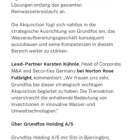
Lösun­gen entlang des gesam­ten
Rein­was­ser­kreis­laufs an.
Die Akqui­si­tion fügt sich naht­los in die
stra­te­gi­sche Ausrich­tung von Grund­fos ein, das
Wasser­auf­be­rei­tungs­ge­schäft konse­quent
auszu­bauen und seine Kompe­ten­zen in diesem
Bereich weiter zu stärken.
Lead-Part­­ner Kars­ten Kühnle
, Head of Corpo­rate,
M&A and Secu­ri­ties Germany
bei Norton Rose
Fulbright
, kommen­tiert: „Wir freuen uns sehr,
Grund­fos bei dieser stra­te­gisch wich­ti­gen
Akqui­si­tion beglei­tet zu haben. Die Trans­ak­tion
unter­streicht die anhal­tende Bedeu­tung von
Inves­ti­tio­nen in inno­va­tive Wasser- und
Umwelttechnologien.”
Über Grund­fos Holding A/S
Grund­fos Holding A/S mit Sitz in Bjer­ring­bro,