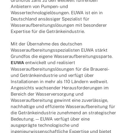
Grund­fos zählt zu den welt­weit führen­den
Anbie­tern von Pumpen- und
Wasser­tech­no­lo­gie­lö­sun­gen. EUWA ist ein in
Deutsch­land ansäs­si­ger Spezia­list für
Wasser­auf­be­rei­tungs­lö­sun­gen mit beson­de­rer
Exper­tise für die Getränkeindustrie.
Mit der Über­nahme des deut­schen
Wasser­auf­be­rei­tungs­spe­zia­lis­ten EUWA stärkt
Grund­fos die eigene Wasser­auf­be­rei­tungs­sparte.
EUWA
entwi­ckelt und reali­siert
Wasser­auf­be­rei­tungs­lö­sun­gen für die Brau­e­­rei-
und Geträn­ke­indus­trie und verfügt über
Instal­la­tio­nen in mehr als 110 Ländern welt­weit.
Ange­sichts wach­sen­der Heraus­for­de­run­gen im
Bereich der Wasser­ver­sor­gung und
Wasser­auf­be­rei­tung gewinnt eine zuver­läs­sige,
nach­hal­tige und effi­zi­ente Wasser­auf­be­rei­tung für
die Geträn­ke­indus­trie zuneh­mend an stra­te­gi­scher
Bedeu­tung. — EUWA verfügt über eine
ausge­prägte tech­no­lo­gi­sche und
inge­nieur­wis­sen­schaft­li­che Exper­tise und bietet