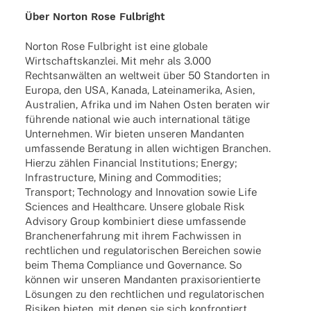
Über Norton Rose Fulbright
Norton Rose Fulbright ist eine globale
Wirt­schafts­kanz­lei. Mit mehr als 3.000
Rechts­an­wäl­ten an welt­weit über 50 Stand­or­ten in
Europa, den USA, Kanada, Latein­ame­rika, Asien,
Austra­lien, Afrika und im Nahen Osten bera­ten wir
führende natio­nal wie auch inter­na­tio­nal tätige
Unter­neh­men. Wir bieten unse­ren Mandan­ten
umfas­sende Bera­tung in allen wich­ti­gen Bran­chen.
Hierzu zählen Finan­cial Insti­tu­ti­ons; Energy;
Infra­struc­ture, Mining and Commo­di­ties;
Trans­port; Tech­no­logy and Inno­va­tion sowie Life
Scien­ces and Health­care. Unsere globale Risk
Advi­sory Group kombi­niert diese umfas­sende
Bran­chen­er­fah­rung mit ihrem Fach­wis­sen in
recht­li­chen und regu­la­to­ri­schen Berei­chen sowie
beim Thema Compli­ance und Gover­nance. So
können wir unse­ren Mandan­ten praxis­ori­en­tierte
Lösun­gen zu den recht­li­chen und regu­la­to­ri­schen
Risi­ken bieten, mit denen sie sich konfron­tiert