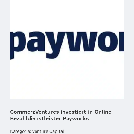
CommerzVentures investiert in Online-
Bezahldienstleister Payworks
Kate­go­rie:
Venture Capi­tal