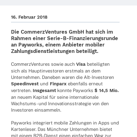
16. Februar 2018
Die
Commerz­Ven­tures
GmbH hat sich im
Rahmen einer Serie-B-Finan­­zie­rungs­­runde
an
Payworks
, einem Anbie­ter mobi­ler
Zahlungs­dienst­leis­tun­gen beteiligt.
Commerz­Ven­tures sowie auch
Visa
betei­lig­ten
sich als Haupt­in­ves­to­ren erst­mals an dem
Unter­neh­men. Dane­ben waren die Alt-Inves­­to­­ren
Speed­in­vest
und
Finparx
eben­falls erneut
vertre­ten.
Insge­samt
konnte Payworks
$ 14,5 Mio.
an neuem Kapi­tal für seine inter­na­tio­nale
Wachs­­tums- und Inno­va­ti­ons­stra­te­gie von den
Inves­to­ren einsammeln.
Payworks inte­griert mobile Zahlun­gen in Apps und
Karten­le­ser. Das Münch­ner Unter­neh­men bietet
mit einem B2B-Dienst einen einfa­chen Weg zur