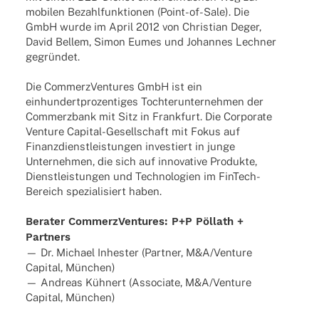
mobi­len Bezahl­funk­tio­nen (Point-of-Sale). Die
GmbH wurde im April 2012 von Chris­tian Deger,
David Bellem, Simon Eumes und Johan­nes Lech­ner
gegründet.
Die Commerz­Ven­tures GmbH ist ein
einhun­dert­pro­zen­ti­ges Toch­ter­un­ter­neh­men der
Commerz­bank mit Sitz in Frank­furt. Die Corpo­rate
Venture Capi­­tal-Gesel­l­­schaft mit Fokus auf
Finanz­dienst­leis­tun­gen inves­tiert in junge
Unter­neh­men, die sich auf inno­va­tive Produkte,
Dienst­leis­tun­gen und Tech­no­lo­gien im FinTech-
Bereich spezia­li­siert haben.
Bera­ter Commerz­Ven­tures: P+P Pöllath +
Partners
— Dr. Michael Inhes­ter (Part­ner, M&A/Venture
Capi­tal, München)
— Andreas Kühnert (Asso­ciate, M&A/Venture
Capi­tal, München)