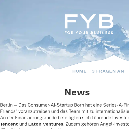
Skip
to
content
HOME
3 FRAGEN AN
News
Berlin — Das Consu­mer-AI-Startup Born hat eine Series-A-Finan
Friends” voran­zu­trei­ben und das Team mit zu inter­na­tio­na­li
An der Finan­zie­rungs­runde betei­lig­ten sich führende Inves­
Tencent
und
Laton Ventures
. Zudem gehö­ren Angel-Inves­to