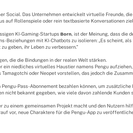
mer Social. Das Unter­neh­men entwi­ckelt virtu­elle Freunde, di
kus auf Rollen­spiele oder rein text­ba­sierte Konver­sa­tio­nen z
s­si­gen KI-Gaming-Start­ups
Born
, ist der Meinung, dass die d
s-Bezie­hun­gen mit KI-Chat­bots zu isolie­ren: „Es scheint, als
 zu geben, ihr Leben zu verbessern.”
gen, die die Bindun­gen in der realen Welt stärken.
ein nied­li­ches virtu­el­les Haus­tier namens Pengu aufzie­hen
es Tama­got­chi oder Neopet vorstel­len, das jedoch die Zusam­m
 Pengu-Pass-Abon­ne­ment bezah­len können, um zusätz­li­che Fu
­men nicht bekannt gege­ben, wie viele davon zahlende Kunden s
ier zu einem gemein­sa­men Projekt macht und den Nutzern hilf
arauf vor, neue Charak­tere für die Pengu-App zu veröf­fent­li­