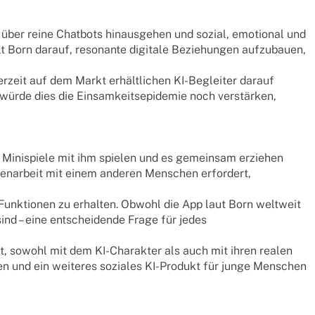
e über reine Chat­bots hinaus­ge­hen und sozial, emotio­nal und
ielt Born darauf, reso­nante digi­tale Bezie­hun­gen aufzu­bauen,
erzeit auf dem Markt erhält­li­chen KI-Beglei­ter darauf
 würde dies die Einsam­keits­epi­de­mie noch verstär­ken,
, Mini­spiele mit ihm spie­len und es gemein­sam erzie­hen
en­ar­beit mit einem ande­ren Menschen erfor­dert,
nk­tio­nen zu erhal­ten. Obwohl die App laut Born welt­weit
ind – eine entschei­dende Frage für jedes
t, sowohl mit dem KI-Charak­ter als auch mit ihren realen
chen und ein weite­res sozia­les KI-Produkt für junge Menschen