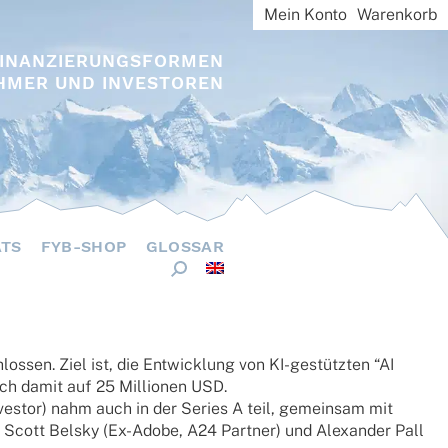
Mein Konto
Warenkorb
FINANZIERUNGSFORMEN
HMER UND INVESTOREN
ÄTS
FYB-SHOP
GLOSSAR
s­sen. Ziel ist, die Entwick­lung von KI-gestütz­ten “AI
 sich damit auf 25 Millio­nen USD.
es­tor) nahm auch in der Series A teil, gemein­sam mit
 Scott Belsky (Ex-Adobe, A24 Part­ner) und Alex­an­der Pall