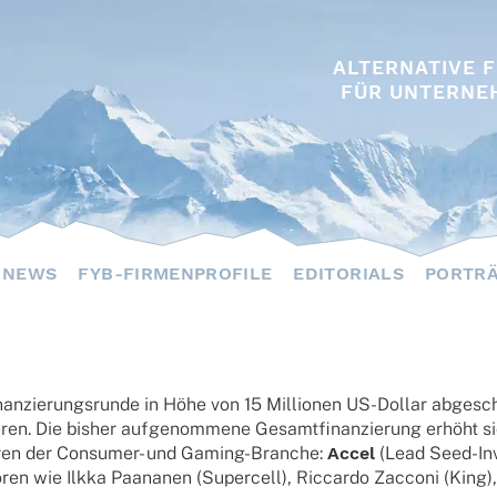
ALTERNATIVE 
FÜR UNTERNE
NEWS
FYB-FIRMENPROFILE
EDITORIALS
PORTR
­zie­rungs­runde in Höhe von 15 Millio­nen US-Dollar abge­schlo
­sie­ren. Die bisher aufge­nom­mene Gesamt­fi­nan­zie­rung erhöht
to­ren der Consu­mer- und Gaming-Bran­che:
Accel
(Lead Seed-Inv
­ren wie Ilkka Paana­nen (Super­cell), Riccardo Zacconi (King),