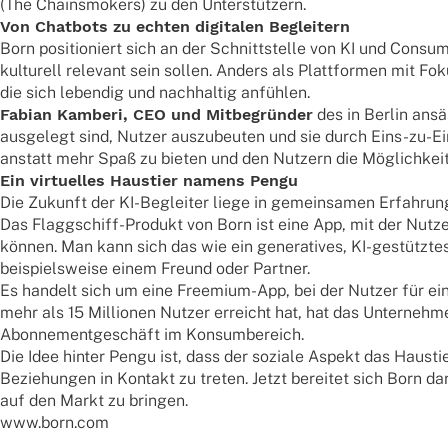
(The Chains­mo­kers) zu den Unterstützern.
Von Chat­bots zu echten digi­ta­len Begleitern
Born posi­tio­niert sich an der Schnitt­stelle von KI und Consu­
kultu­rell rele­vant sein sollen. Anders als Platt­for­men mit Fo
die sich leben­dig und nach­hal­tig anfühlen.
Fabian Kamberi, CEO und Mitbe­grün­der
des in Berlin ansä
ausge­legt sind, Nutzer auszu­beu­ten und sie durch Eins-zu-Ein
anstatt mehr Spaß zu bieten und den Nutzern die Möglich­keit
Ein virtu­el­les Haus­tier namens Pengu
Die Zukunft der KI-Beglei­ter liege in gemein­sa­men Erfah­run­
Das Flagg­schiff-Produkt von Born ist eine App, mit der Nutzer 
können. Man kann sich das wie ein gene­ra­ti­ves, KI-gestütz­t
beispiels­weise einem Freund oder Partner.
Es handelt sich um eine Free­mium-App, bei der Nutzer für ein
mehr als 15 Millio­nen Nutzer erreicht hat, hat das Unter­neh
Abon­ne­ment­ge­schäft im Konsumbereich.
Die Idee hinter Pengu ist, dass der soziale Aspekt das Haus­t
Bezie­hun­gen in Kontakt zu treten. Jetzt berei­tet sich Born d
auf den Markt zu bringen.
www.born.com