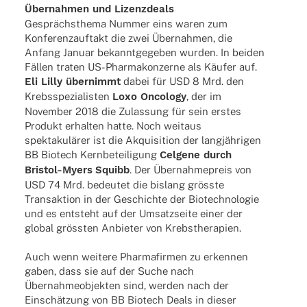
Übernahmen und Lizenzdeals
Gesprächsthema Nummer eins waren zum
Konfe­renz­auf­takt die zwei Übernahmen, die
Anfang Januar bekannt­ge­ge­ben wurden. In beiden
Fällen traten US-Phar­­ma­­kon­­­zerne als Käufer auf.
Eli Lilly übernimmt
dabei für USD 8 Mrd. den
Krebs­spe­zia­lis­ten
Loxo Onco­logy
, der im
Novem­ber 2018 die Zulas­sung für sein erstes
Produkt erhal­ten hatte. Noch weit­aus
spektakulärer ist die Akqui­si­tion der langjährigen
BB Biotech Kern­be­tei­li­gung
Celgene durch
Bris­­tol-Myers
Squibb
. Der Übernahmepreis von
USD 74 Mrd. bedeu­tet die bislang grösste
Trans­ak­tion in der Geschichte der Biotech­no­lo­gie
und es entsteht auf der Umsatz­seite einer der
global grössten Anbie­ter von Krebstherapien.
Auch wenn weitere Phar­ma­fir­men zu erken­nen
gaben, dass sie auf der Suche nach
Übernahmeobjekten sind, werden nach der
Einschätzung von BB Biotech Deals in dieser