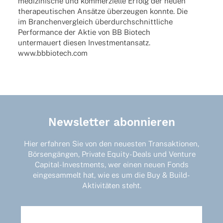
medi­zi­ni­sche und kommer­zi­elle Erfolg der neuen
thera­peu­ti­schen Ansätze überzeugen konnte. Die
im Bran­chen­ver­gleich überdurchschnittliche
Perfor­mance der Aktie von BB Biotech
unter­mau­ert diesen Invest­ment­an­satz.
www.bbbiotech.com
Newsletter abonnieren
Hier erfahren Sie von den neuesten Transaktionen,
Börsengängen, Private Equity-Deals und Venture
Capital-Investments, wer einen neuen Fonds
eingesammelt hat, wie es um die Buy & Build-
Aktivitäten steht.