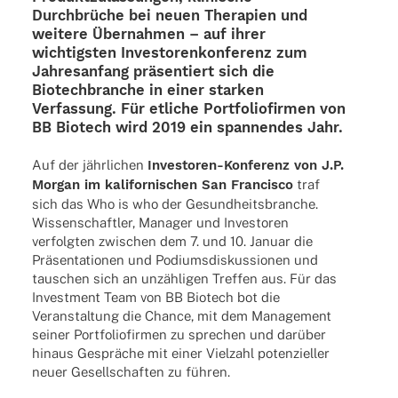
Durchbrüche bei neuen Thera­pien und
weitere Übernahmen – auf ihrer
wich­tigs­ten Inves­to­ren­kon­fe­renz zum
Jahres­an­fang präsentiert sich die
Biotech­bran­che in einer star­ken
Verfas­sung. Für etli­che Port­fo­lio­fir­men von
BB Biotech wird 2019 ein span­nen­des Jahr.
Auf der jährlichen
Inves­­to­­ren-Konfe­­renz von J.P.
Morgan im kali­for­ni­schen San Fran­cisco
traf
sich das Who is who der Gesund­heits­bran­che.
Wissen­schaft­ler, Mana­ger und Inves­to­ren
verfolg­ten zwischen dem 7. und 10. Januar die
Präsentationen und Podi­ums­dis­kus­sio­nen und
tauschen sich an unzähligen Tref­fen aus. Für das
Invest­ment Team von BB Biotech bot die
Veran­stal­tung die Chance, mit dem Manage­ment
seiner Port­fo­lio­fir­men zu spre­chen und darüber
hinaus Gespräche mit einer Viel­zahl poten­zi­el­ler
neuer Gesell­schaf­ten zu führen.