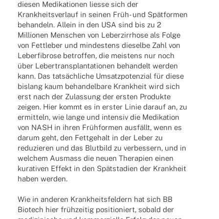
diesen Medi­ka­tio­nen liesse sich der
Krank­heits­ver­lauf in seinen Früh- und Spätformen
behan­deln. Allein in den USA sind bis zu 2
Millio­nen Menschen von Leber­zir­rhose als Folge
von Fett­le­ber und mindes­tens dieselbe Zahl von
Leber­fi­brose betrof­fen, die meis­tens nur noch
über Leber­trans­plan­ta­tio­nen behan­delt werden
kann. Das tatsächliche Umsatz­po­ten­zial für diese
bislang kaum behan­del­bare Krank­heit wird sich
erst nach der Zulas­sung der ersten Produkte
zeigen. Hier kommt es in erster Linie darauf an, zu
ermit­teln, wie lange und inten­siv die Medi­ka­tion
von NASH in ihren Frühformen ausfällt, wenn es
darum geht, den Fett­ge­halt in der Leber zu
redu­zie­ren und das Blut­bild zu verbes­sern, und in
welchem Ausmass die neuen Thera­pien einen
kura­ti­ven Effekt in den Spätstadien der Krank­heit
haben werden.
Wie in ande­ren Krank­heits­fel­dern hat sich BB
Biotech hier frühzeitig posi­tio­niert, sobald der