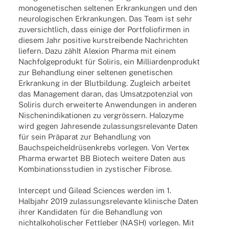
mono­ge­neti­schen selte­nen Erkran­kun­gen und den
neuro­lo­gi­schen Erkran­kun­gen. Das Team ist sehr
zuver­sicht­lich, dass einige der Port­fo­lio­fir­men in
diesem Jahr posi­tive kurs­trei­bende Nach­rich­ten
liefern. Dazu zählt Alexion Pharma mit einem
Nach­fol­ge­pro­dukt für Soli­ris, ein Milli­ar­den­pro­dukt
zur Behand­lung einer selte­nen gene­ti­schen
Erkran­kung in der Blut­bil­dung. Zugleich arbei­tet
das Manage­ment daran, das Umsatz­po­ten­zial von
Soli­ris durch erwei­terte Anwen­dun­gen in ande­ren
Nischen­in­di­ka­tio­nen zu vergrössern. Halo­zyme
wird gegen Jahres­ende zulas­sungs­re­le­vante Daten
für sein Präparat zur Behand­lung von
Bauchspeicheldrüsenkrebs vorle­gen. Von Vertex
Pharma erwar­tet BB Biotech weitere Daten aus
Kombi­na­ti­ons­stu­dien in zysti­scher Fibrose.
Inter­cept und Gilead Scien­ces werden im 1.
Halb­jahr 2019 zulas­sungs­re­le­vante klini­sche Daten
ihrer Kandi­da­ten für die Behand­lung von
nicht­al­ko­ho­li­scher Fett­le­ber (NASH) vorle­gen. Mit