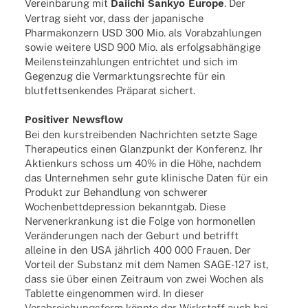
Verein­ba­rung mit
Daii­chi Sankyo Europe
. Der
Vertrag sieht vor, dass der japa­ni­sche
Phar­ma­kon­zern USD 300 Mio. als Vorab­zah­lun­gen
sowie weitere USD 900 Mio. als erfolgsabhängige
Meilen­stein­zah­lun­gen entrich­tet und sich im
Gegen­zug die Vermark­tungs­rechte für ein
blut­fett­sen­ken­des Präparat sichert.
Posi­ti­ver Newsflow
Bei den kurs­trei­ben­den Nach­rich­ten setzte Sage
Thera­peu­tics einen Glanz­punkt der Konfe­renz. Ihr
Akti­en­kurs schoss um 40% in die Höhe, nach­dem
das Unter­neh­men sehr gute klini­sche Daten für ein
Produkt zur Behand­lung von schwe­rer
Wochen­bett­de­pres­sion bekannt­gab. Diese
Nerven­er­kran­kung ist die Folge von hormo­nel­len
Veränderungen nach der Geburt und betrifft
alleine in den USA jährlich 400 000 Frauen. Der
Vorteil der Substanz mit dem Namen SAGE-127 ist,
dass sie über einen Zeit­raum von zwei Wochen als
Tablette einge­nom­men wird. In dieser
Verab­rei­chungs­form könnte der Wirk­stoff auch bei