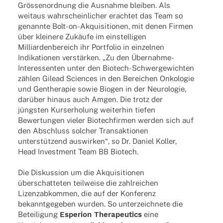
Grössenordnung die Ausnahme blei­ben. Als
weit­aus wahr­schein­li­cher erach­tet das Team so
genannte Bolt-on-Akqui­­si­­tio­­nen, mit denen Firmen
über klei­nere Zukäufe im einstel­li­gen
Milli­ar­den­be­reich ihr Port­fo­lio in einzel­nen
Indi­ka­tio­nen verstärken. „Zu den Übernahme-
Interessenten unter den Biotech-Schwer­­ge­­wich­­ten
zählen Gilead Scien­ces in den Berei­chen Onko­lo­gie
und Genthe­ra­pie sowie Biogen in der Neuro­lo­gie,
darüber hinaus auch Amgen. Die trotz der
jüngsten Kurs­er­ho­lung weiter­hin tiefen
Bewer­tun­gen vieler Biotech­fir­men werden sich auf
den Abschluss solcher Trans­ak­tio­nen
unterstützend auswir­ken“, so Dr. Daniel Koller,
Head Invest­ment Team BB Biotech.
Die Diskus­sion um die Akqui­si­tio­nen
überschatteten teil­weise die zahl­rei­chen
Lizenz­ab­kom­men, die auf der Konfe­renz
bekannt­ge­ge­ben wurden. So unter­zeich­nete die
Betei­li­gung
Espe­rion Thera­peu­tics
eine