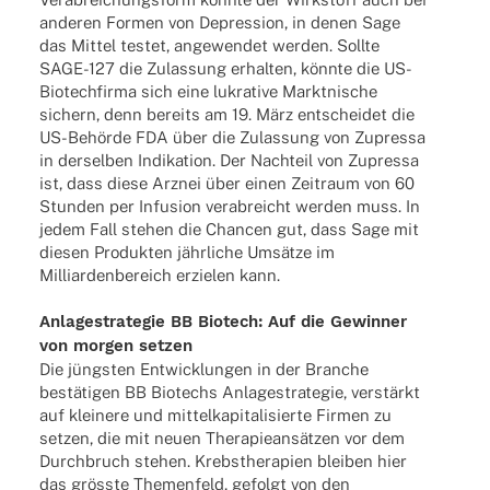
ande­ren Formen von Depres­sion, in denen Sage
das Mittel testet, ange­wen­det werden. Sollte
SAGE-127 die Zulas­sung erhal­ten, könnte die US-
Biotech­­firma sich eine lukra­tive Markt­ni­sche
sichern, denn bereits am 19. März entschei­det die
US-Behörde FDA über die Zulas­sung von Zupressa
in dersel­ben Indi­ka­tion. Der Nach­teil von Zupressa
ist, dass diese Arznei über einen Zeit­raum von 60
Stun­den per Infu­sion verab­reicht werden muss. In
jedem Fall stehen die Chan­cen gut, dass Sage mit
diesen Produk­ten jährliche Umsätze im
Milli­ar­den­be­reich erzie­len kann.
Anla­ge­stra­te­gie BB Biotech:
Auf die Gewin­ner
von morgen setzen
Die jüngsten Entwick­lun­gen in der Bran­che
bestätigen BB Biotechs Anla­ge­stra­te­gie, verstärkt
auf klei­nere und mittel­ka­pi­ta­li­sierte Firmen zu
setzen, die mit neuen Therapieansätzen vor dem
Durch­bruch stehen. Krebs­the­ra­pien blei­ben hier
das grösste Themen­feld, gefolgt von den