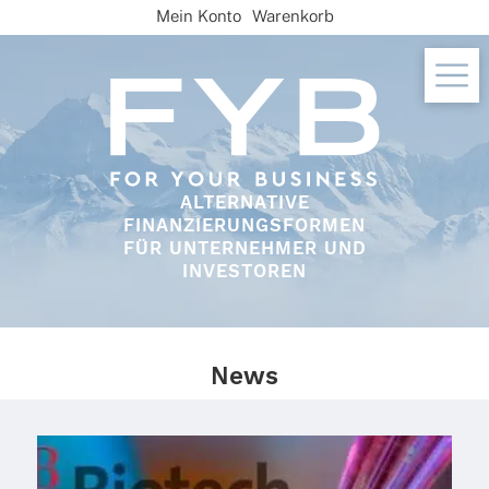
Skip
Mein Konto
Warenkorb
to
content
ALTERNATIVE
FINANZIERUNGSFORMEN
FÜR UNTERNEHMER UND
INVESTOREN
News