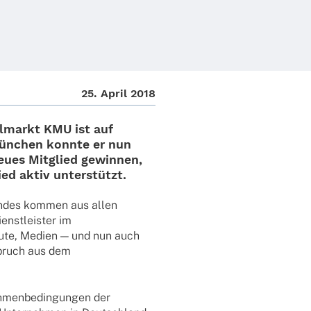
25. April 2018
tal­markt KMU
ist auf
München
konnte er nun
eues Mitglied gewin­nen,
ied aktiv unterstützt.
an­des kommen aus allen
enst­leis­ter im
sti­tute, Medien — und nun auch
spruch aus dem
hmen­be­din­gun­gen der