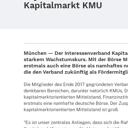
Kapitalmarkt KMU
München — Der
Inter­es­sen­ver­band Kapi­
star­kem Wachs­tums­kurs. Mit der
Börse 
erst­mals auch eine Börse als namhaf­tes n
die den Verband zukünf­tig als Förder­mit­gl
Die Mitglie­der des Ende 2017 gegrün­de­ten Verb
denk­ba­ren Berei­chen, darun­ter natür­lich KMUs, Di
kapi­tal­markt­ori­en­tier­ten Mittel­stand, Finanz­in­
erst­mals eine namhafte deut­sche Börse. Der Zu
kapi­tal­markt­ori­en­tier­ten Mittel­stand ist groß.
“Es ist unser zentra­les Anlie­gen, dass sich die Ra