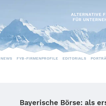
ALTERNATIVE 
FÜR UNTERNE
NEWS
FYB-FIRMENPROFILE
EDITORIALS
PORTR
Bayerische Börse: als er