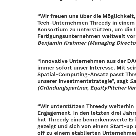
“Wir freuen uns über die Möglich­keit
Tech-Unter­­neh­­men Threedy in einem st
Konsor­­tium zu unter­stüt­zen, um die Di
Ferti­gungs­un­ter­neh­men welt­weit vora
Benja­min Krah­mer (Mana­ging Direc­to
“Inno­va­tive Unter­neh­men aus der 
immer sofort unser Inter­esse. Mit sein
Spatial-Compu­­ting-Ansatz passt Thr
unse­rer Invest­ment­stra­te­gie”, sagt
Sa
(Grün­dungs­part­ner, Equi­ty­Pit­cher Ve
“Wir unter­stüt­zen Threedy weiter­hin
Enga­ge­ment. In den letz­ten drei Jah
hat Threedy eine bemer­kens­werte Erf
gezeigt und sich von einem Start-up u
off zu einem etablier­ten Unter­neh­me