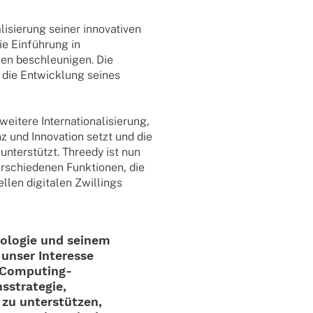
sie­rung seiner inno­va­ti­ven
die Einfüh­rung in
en beschleu­ni­gen. Die
, die Entwick­lung seines
tere Inter­na­tio­na­li­sie­rung,
 und Inno­va­tion setzt und die
g unter­stützt. Threedy ist nun
schie­de­nen Funk­tio­nen, die
len digi­ta­len Zwil­lings
o­lo­gie und seinem
 unser Inter­esse
-Compu­­ting-
s­stra­te­gie,
 zu unter­stüt­zen,