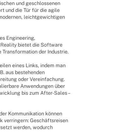
hi­schen und geschlos­se­nen
ert und die Tür für die agile
oder­nen, leicht­ge­wich­ti­gen
les Engi­nee­ring,
ed Reality bietet die Soft­ware
Trans­for­ma­tion der Industrie.
Teilen eines Links, indem man
 z.B. aus bestehen­den
rei­tung oder Verein­fa­chung.
kalier­bare Anwen­dun­gen über
twick­lung bis zum After-Sales –
d der Kommu­ni­ka­tion können
 verrin­gern: Geschäfts­rei­sen
ersetzt werden, wodurch