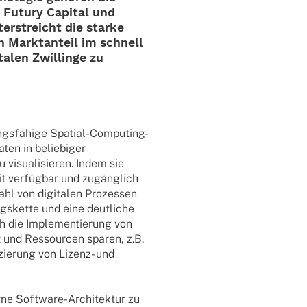
Futury Capi­tal und
nter­streicht die starke
n Markt­an­teil im schnell
ta­len Zwil­linge zu
gs­fä­hige Spatial-Compu­­ting-
aten in belie­bi­ger
visua­li­sie­ren. Indem sie
it verfüg­bar und zugäng­lich
ahl von digi­ta­len Prozes­sen
gs­kette und eine deut­li­che
 die Imple­men­tie­rung von
 und Ressour­cen sparen, z.B.
zie­rung von Lizenz- und
Soft­­ware-Archi­­tek­­tur zu