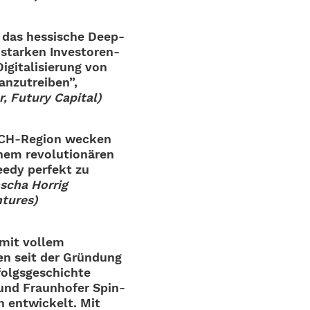
, das hessi­sche Deep-
ar­ken Inves­­to­­ren-
gi­ta­li­sie­rung von
n­zu­trei­ben”,
r, Futury Capital)
DACH-Region wecken
em revo­lu­tio­nä­ren
eedy perfekt zu
scha Horrig
ntures)
 mit vollem
ren seit der Grün­dung
olgs­ge­schichte
nd Fraun­ho­fer Spin-
n entwi­ckelt. Mit