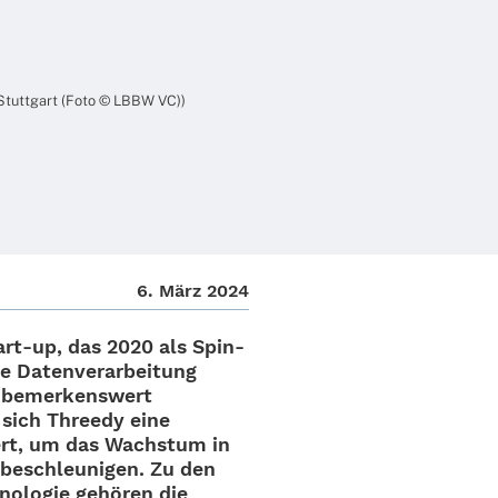
 Stutt­gart (Foto © LBBW VC))
6. März 2024
art-up, das 2020 als Spin-
he Daten­ver­ar­bei­tung
 bemer­kens­wert
t sich Threedy eine
hert, um das Wachs­tum in
beschleu­ni­gen. Zu den
no­lo­gie gehö­ren die