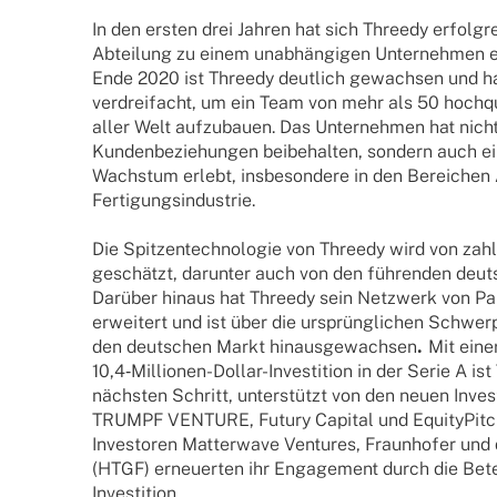
In den ersten drei Jahren hat sich Threedy erfolg­re
Abtei­­lung zu einem unab­hän­gi­gen Unter­neh­men 
Ende 2020 ist Threedy deut­lich gewach­sen und hat 
verdrei­facht, um ein Team von mehr als 50 hoch­qua­l
aller Welt aufzu­bauen. Das Unter­neh­men hat nicht
Kunden­be­zie­hun­gen beibe­hal­ten, sondern auch e
Wachs­tum erlebt, insbe­son­dere in den Berei­chen 
Fertigungsindustrie.
Die Spit­zen­tech­no­lo­gie von Threedy wird von zahl
geschätzt, darun­ter auch von den führen­den deut­sc
Darüber hinaus hat Threedy sein Netz­werk von Part
erwei­tert und ist über die ursprüng­li­chen Schwer­
den deut­schen Markt hinaus­ge­wach­sen
.
Mit einer
10,4‑Millionen-Dollar-Investition in der Serie A is
nächs­ten Schritt, unter­stützt von den neuen Inves
TRUMPF VENTURE, Futury Capi­tal und Equi­ty­Pit­c
Inves­to­ren Matter­wave Ventures, Fraun­ho­fer und
(HTGF) erneu­er­ten ihr Enga­ge­ment durch die Bete
Investition.