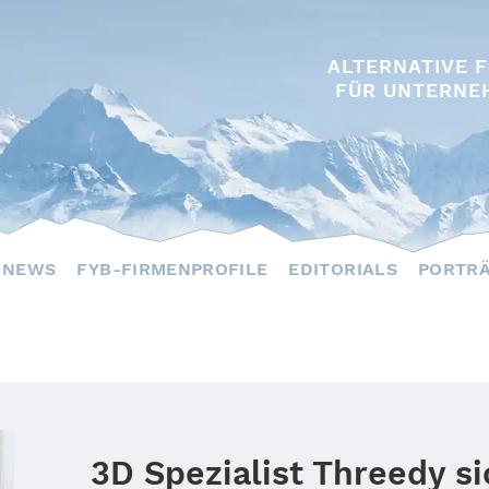
ALTERNATIVE 
FÜR UNTERNE
NEWS
FYB-FIRMENPROFILE
EDITORIALS
PORTR
3D Spezialist Threedy s