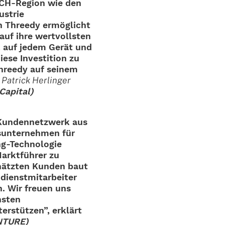
DACH-Region wie den
us­trie
on Threedy ermög­licht
uf ihre wert­volls­ten
, auf jedem Gerät und
ese Inves­ti­tion zu
Threedy auf seinem
Patrick Herlin­ger
o
Capital)
 Kunden­netz­werk aus
­un­ter­neh­men für
Tech­­no­­lo­­gie
arkt­füh­rer zu
hätz­ten Kunden baut
nst­mit­ar­bei­ter
zen. Wir freuen uns
hs­ten
r­stüt­zen”, erklärt
ENTURE)