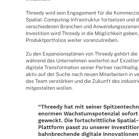
Threedy wird sein Enga­ge­ment für die Kommer­zia­li­
Spatial- Compu­­ting-Infra­­struk­­tur fort­set­zen und 
verschie­de­nen Bran­chen und Anwen­dungs­sze­na­ri
Inves­ti­tion wird Threedy in die Möglich­keit geben
Produkt­port­fo­lios weiter voranzutreiben.
Zu den Expan­si­ons­plä­nen von Threedy gehört die wei
während das Unter­neh­men weiter­hin auf Exzel­lenz
digi­tale Trans­for­ma­tion seiner Part­ner nach­hal­ti
aktiv auf der Suche nach neuen Mitar­bei­tern in ver
das Team verstär­ken und die Zukunft des indus­tri­el­
mitge­stal­ten wollen.
“Threedy hat mit seiner Spit­zen­tech­n
enor­men Wachs­tums­po­ten­zial sofort
geweckt. Die fort­schritt­li­che Spatial
Plat­t­­form passt zu unse­rer Inves­ti­ti­on
bahn­bre­chende digi­tale Inno­va­tio­nen