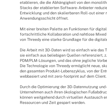
etablie­ren, die die Abhän­gig­keit von den mono­li­t
Stacks der etablier­ten Soft­­ware- Anbie­ter redu­zi
Entwick­lung und den skalier­ba­ren Roll-out einer m
Anwen­dungs­schicht öffnet.
Mit einer brei­ten Palette an Funk­tio­nen für digi­ta­
fort­schritt­li­che Kolla­bo­ra­tion und naht­lose Mix
von Threedy eine starke Grund­lage für die digi­tale 
Die Arbeit mit 3D-Daten wird so einfach wie das 
sie einfach aus belie­bi­gen Quel­len refe­ren­ziert,
PDM/­­PLM-Lösun­­gen, und das ohne jegli­che Vorbe­
Die Tech­no­lo­gie von Threedy ermög­licht neue, s
den gesam­ten Produkt-Lebens­­­zy­k­lus, von der En
webba­siert und mit zero-foot­print auf dem Client.
Durch die Opti­mie­rung der 3D-Daten­­­nu­t­­zung un
Unter­neh­men auch ihren ökolo­gi­schen Fußab­druck
können weit­ge­hend durch virtu­el­len Austausch 
Ressour­cen und Zeit gespart werden.