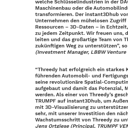
welche Schlüs­sel­in­dus­trien in der 
Maschi­nen­bau oder die Auto­mo­bil­in­d
trans­for­mie­ren. Der instant3Dhub v
Unter­neh­men den mühe­lo­sen Zugriff a
Ressour­cen – 3D-Daten – in Echt­zeit
zu jedem Zeit­punkt. Wir freuen uns, di
leiten und das groß­ar­tige Team von 
zukünf­ti­gen Weg zu unter­stüt­zen”, s
(Invest­ment Mana­ger, LBBW Venture 
“Threedy hat erfolg­reich ein star­kes
führen­den Auto­­mo­­bil- und Ferti­gungs
seine revo­lu­tio­näre Spatial-Compu­­ting-
aufge­baut und damit das Poten­zial, M
werden. Als einer von Threedy’s gesc
TRUMPF auf instant3Dhub, um Außen­die
mit 3D-Visua­­li­­sie­rung zu unter­stüt­
sehr, mit unse­rer Inves­ti­tion den näc
Wachs­tums­schritt von Threedy zu unte
Jens Ortgiese (Prin­ci­pal, TRUMPF V