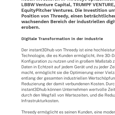
LBBW Venture Capi­tal, TRUMPF VENTURE, 
Equi­ty­Pit­cher Ventures. Die Inves­ti­tion u
Posi­tion von Threedy, einen beträcht­li­che
wach­sen­den Bereich der indus­tri­el­len digi­
erobern.
Digi­tale Trans­for­ma­tion in der Industrie
Der instant3Dhub von Threedy ist eine hoch­leis­tun
Tech­­no­­lo­­gie, die es Kunden ermög­licht, ihre 3D-D
Konfi­gu­ra­tion zu nutzen und in großem Maßstab zu 
Daten in Echt­zeit auf jedem Gerät und zu jeder Ze
macht, ermög­licht sie die Opti­mie­rung einer Viel­z
entlang der gesam­ten indus­tri­el­len Wert­schöp­fun
Redu­zie­rung der damit verbun­de­nen Kosten. Durch
instant3Dhub können Unter­neh­men wert­volle Zeit
durch den Wegfall von Warte­zei­ten, und die Redu­
Infrastrukturkosten.
Threedy ermög­licht es seinen Kunden, eine moderne 