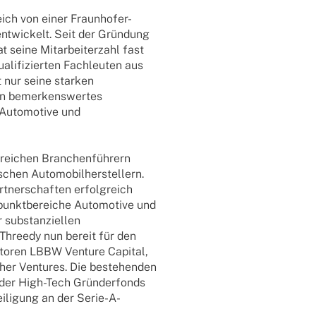
ich von einer Fraun­ho­­fer-
entwi­ckelt. Seit der Grün­dung
seine Mitar­bei­ter­zahl fast
i­fi­zier­ten Fach­leu­ten aus
 nur seine star­ken
in bemer­kens­wer­tes
Auto­mo­tive und
­rei­chen Bran­chen­füh­rern
hen Auto­mo­bil­her­stel­lern.
­ner­schaf­ten erfolg­reich
punkt­be­rei­che Auto­mo­tive und
 substan­zi­el­len
t Threedy nun bereit für den
­to­ren LBBW Venture Capi­tal,
her Ventures. Die bestehen­den
 der High-Tech Grün­der­fonds
i­li­gung an der Serie-A-