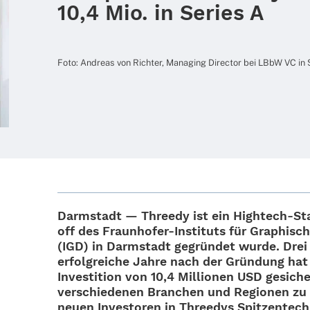
10,4 Mio. in Series A
Foto: Andreas von Rich­ter, Mana­ging Direc­tor bei LBbW VC in
Darm­stadt — Threedy ist ein High­­tech-St
off des Fraun­ho­­fer-Insti­­tuts für Graphi­sc
(IGD) in Darm­stadt gegrün­det wurde. Drei
erfolg­rei­che Jahre nach der Grün­dung ha
Inves­ti­tion von 10,4 Millio­nen USD gesi­c
verschie­de­nen Bran­chen und Regio­nen zu 
neuen Inves­to­ren in Three­dys Spit­zen­tech­