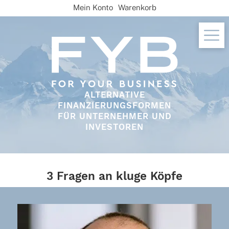
Skip
Mein Konto
Warenkorb
to
content
ALTERNATIVE
FINANZIERUNGSFORMEN
FÜR UNTERNEHMER UND
INVESTOREN
3 Fragen an kluge Köpfe