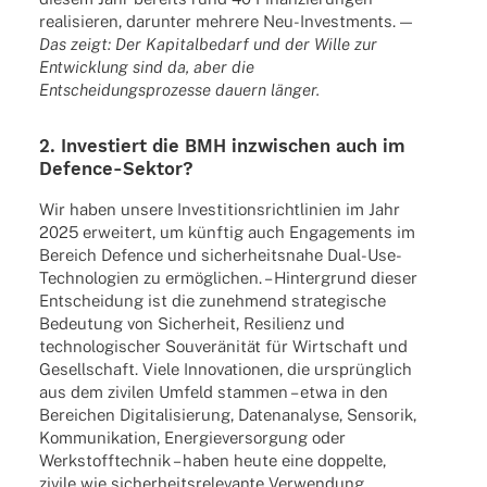
reali­sie­ren, darun­ter mehrere Neu-Invest­ments. —
Das zeigt: Der Kapi­tal­be­darf und der Wille zur
Entwick­lung sind da, aber die
Entschei­dungs­pro­zesse dauern länger.
2. Inves­tiert die BMH inzwi­schen auch im
Defence-Sektor?
Wir haben unsere Inves­ti­ti­ons­richt­li­nien im Jahr
2025 erwei­tert, um künf­tig auch Enga­ge­ments im
Bereich Defence und sicher­heits­nahe Dual-Use-
Tech­no­lo­gien zu ermög­li­chen. – Hinter­grund dieser
Entschei­dung ist die zuneh­mend stra­te­gi­sche
Bedeu­tung von Sicher­heit, Resi­li­enz und
tech­no­lo­gi­scher Souve­rä­ni­tät für Wirt­schaft und
Gesell­schaft. Viele Inno­va­tio­nen, die ursprüng­lich
aus dem zivi­len Umfeld stam­men – etwa in den
Berei­chen Digi­ta­li­sie­rung, Daten­ana­lyse, Senso­rik,
Kommu­ni­ka­tion, Ener­gie­ver­sor­gung oder
Werk­stoff­tech­nik – haben heute eine doppelte,
zivile wie sicher­heits­re­le­vante Verwendung.