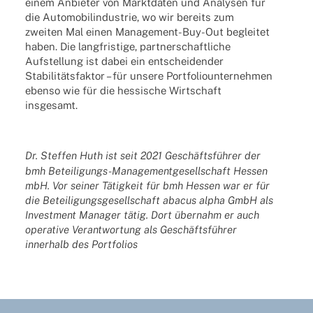
einem Anbie­ter von Markt­da­ten und Analy­sen für
die Auto­mo­bil­in­dus­trie, wo wir bereits zum
zwei­ten Mal einen Manage­ment-Buy-Out beglei­tet
haben. Die lang­fris­tige, part­ner­schaft­li­che
Aufstel­lung ist dabei ein entschei­den­der
Stabi­li­täts­fak­tor – für unsere Port­fo­lio­un­ter­neh­men
ebenso wie für die hessi­sche Wirt­schaft
insgesamt.
Dr. Stef­fen Huth
ist seit 2021 Geschäfts­füh­rer der
bmh Betei­li­gungs-Manage­ment­ge­sell­schaft Hessen
mbH. Vor seiner Tätig­keit für bmh Hessen war er für
die Betei­li­gungs­ge­sell­schaft abacus alpha GmbH als
Invest­ment Mana­ger tätig. Dort über­nahm er auch
opera­tive Verant­wor­tung als Geschäfts­füh­rer
inner­halb des Portfolios