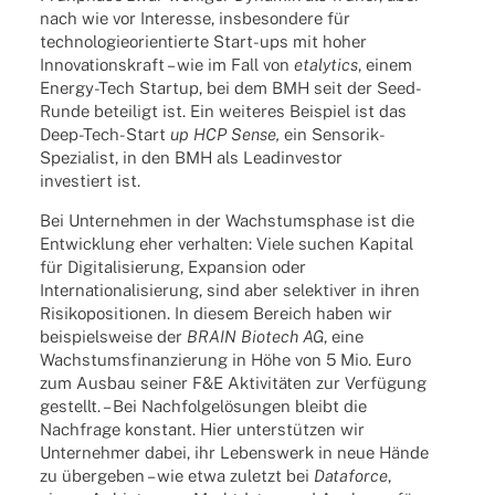
nach wie vor Inter­esse, insbe­son­dere für
tech­no­lo­gie­ori­en­tierte Start-ups mit hoher
Inno­va­ti­ons­kraft – wie im Fall von
etaly­tics
, einem
Energy-Tech Startup, bei dem BMH seit der Seed-
Runde betei­ligt ist. Ein weite­res Beispiel ist das
Deep-Tech-Start
up HCP Sense,
ein Senso­rik-
Spezia­list, in den BMH als Lead­in­ves­tor
inves­tiert ist.
Bei Unter­neh­men in der Wachs­tums­phase ist die
Entwick­lung eher verhal­ten: Viele suchen Kapi­tal
für Digi­ta­li­sie­rung, Expan­sion oder
Inter­na­tio­na­li­sie­rung, sind aber selek­ti­ver in ihren
Risi­ko­po­si­tio­nen. In diesem Bereich haben wir
beispiels­weise der
BRAIN Biotech AG
, eine
Wachs­tums­fi­nan­zie­rung in Höhe von 5 Mio. Euro
zum Ausbau seiner F&E Akti­vi­tä­ten zur Verfü­gung
gestellt. – Bei Nach­fol­ge­lö­sun­gen bleibt die
Nach­frage konstant. Hier unter­stüt­zen wir
Unter­neh­mer dabei, ihr Lebens­werk in neue Hände
zu über­ge­ben – wie etwa zuletzt bei
Data­force
,