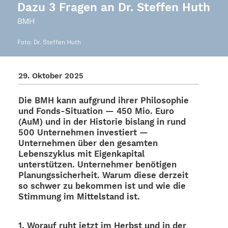
Dazu 3 Fragen an Dr. Steffen Huth
BMH
Foto: Dr. Stef­fen Huth
29. Okto­ber 2025
Die BMH kann aufgrund ihrer Philo­so­phie
und Fonds-Situa­­tion — 450 Mio. Euro
(AuM) und in der Histo­rie bislang in rund
500 Unter­neh­men inves­tiert —
Unter­neh­men über den gesam­ten
Lebens­zy­klus mit Eigen­ka­pi­tal
unter­stüt­zen. Unter­neh­mer benö­ti­gen
Planungs­si­cher­heit. Warum diese derzeit
so schwer zu bekom­men ist und wie die
Stim­mung im Mittel­stand ist.
1. Worauf ruht jetzt im Herbst und in der