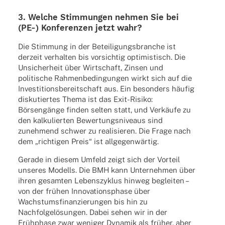
3. Welche Stim­mun­gen nehmen Sie bei
(PE-) Konfe­ren­zen jetzt wahr?
Die Stim­mung in der Betei­li­gungs­bran­che ist
derzeit verhal­ten bis vorsich­tig opti­mis­tisch. Die
Unsi­cher­heit über Wirt­schaft, Zinsen und
poli­ti­sche Rahmen­be­din­gun­gen wirkt sich auf die
Inves­ti­ti­ons­be­reit­schaft aus. Ein beson­ders häufig
disku­tier­tes Thema ist das Exit-Risiko:
Börsen­gänge finden selten statt, und Verkäufe zu
den kalku­lier­ten Bewer­tungs­ni­veaus sind
zuneh­mend schwer zu reali­sie­ren. Die Frage nach
dem „rich­ti­gen Preis“ ist allgegenwärtig.
Gerade in diesem Umfeld zeigt sich der Vorteil
unse­res Modells. Die BMH kann Unter­neh­men über
ihren gesam­ten Lebens­zy­klus hinweg beglei­ten –
von der frühen Inno­va­ti­ons­phase über
Wachs­tums­fi­nan­zie­run­gen bis hin zu
Nach­fol­ge­lö­sun­gen. Dabei sehen wir in der
Früh­phase zwar weni­ger Dyna­mik als früher, aber