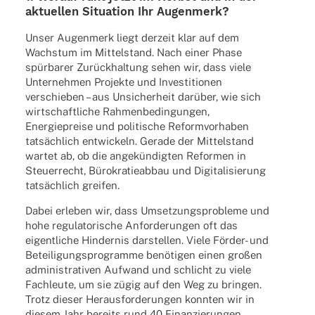
aktu­el­len Situa­tion Ihr Augenmerk?
Unser Augen­merk liegt derzeit klar auf dem
Wachs­tum im Mittel­stand. Nach einer Phase
spür­ba­rer Zurück­hal­tung sehen wir, dass viele
Unter­neh­men Projekte und Inves­ti­tio­nen
verschie­ben – aus Unsi­cher­heit darüber, wie sich
wirt­schaft­li­che Rahmen­be­din­gun­gen,
Ener­gie­preise und poli­ti­sche Reform­vor­ha­ben
tatsäch­lich entwi­ckeln. Gerade der Mittel­stand
wartet ab, ob die ange­kün­dig­ten Refor­men in
Steu­er­recht, Büro­kra­tie­ab­bau und Digi­ta­li­sie­rung
tatsäch­lich greifen.
Dabei erle­ben wir, dass Umset­zungs­pro­bleme und
hohe regu­la­to­ri­sche Anfor­de­run­gen oft das
eigent­li­che Hinder­nis darstel­len. Viele Förder- und
Betei­li­gungs­pro­gramme benö­ti­gen einen großen
admi­nis­tra­ti­ven Aufwand und schlicht zu viele
Fach­leute, um sie zügig auf den Weg zu brin­gen.
Trotz dieser Heraus­for­de­run­gen konn­ten wir in
diesem Jahr bereits rund 40 Finan­zie­run­gen