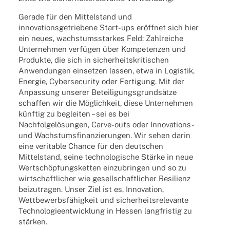
Gerade für den Mittel­stand und
inno­va­ti­ons­ge­trie­bene Start-ups eröff­net sich hier
ein neues, wachs­tums­star­kes Feld: Zahl­rei­che
Unter­neh­men verfü­gen über Kompe­ten­zen und
Produkte, die sich in sicher­heits­kri­ti­schen
Anwen­dun­gen einset­zen lassen, etwa in Logis­tik,
Ener­gie, Cyber­se­cu­rity oder Ferti­gung. Mit der
Anpas­sung unse­rer Betei­li­gungs­grund­sätze
schaf­fen wir die Möglich­keit, diese Unter­neh­men
künf­tig zu beglei­ten – sei es bei
Nach­fol­ge­lö­sun­gen, Carve-outs oder Inno­va­tions-
und Wachs­tums­fi­nan­zie­run­gen. Wir sehen darin
eine veri­ta­ble Chance für den deut­schen
Mittel­stand, seine tech­no­lo­gi­sche Stärke in neue
Wert­schöp­fungs­ket­ten einzu­brin­gen und so zu
wirt­schaft­li­cher wie gesell­schaft­li­cher Resi­li­enz
beizu­tra­gen. Unser Ziel ist es, Inno­va­tion,
Wett­be­werbs­fä­hig­keit und sicher­heits­re­le­vante
Tech­no­lo­gie­ent­wick­lung in Hessen lang­fris­tig zu
stärken.